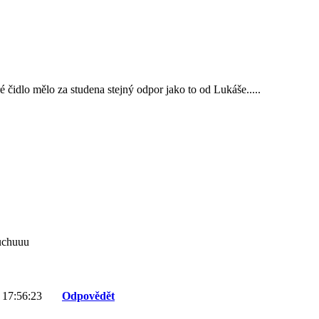
é čidlo mělo za studena stejný odpor jako to od Lukáše.....
juchuuu
 17:56:23
Odpovědět