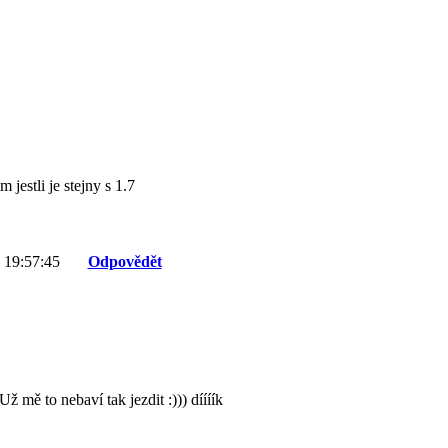
 jestli je stejny s 1.7
 19:57:45
Odpovědět
ž mě to nebaví tak jezdit :))) díííík