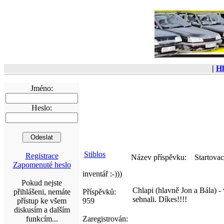
|
Hl
Jméno:
Heslo:
Stiblos
Registrace
Název příspěvku:
Startovac
Zapomenuté heslo
inventář :-)))
Pokud nejste
Chlapi (hlavně Jon a Bála) - 
přihlášeni, nemáte
Příspěvků:
sehnali. Díkes!!!!
přístup ke všem
959
diskusím a dalším
funkcím...
Zaregistrován: