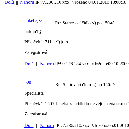
Dolů
||
Nahoru
IP:77.236.210.xxx Vloženo:04.01.2010 18:00:18
lukebajza
Re: Startovací čidlo :-) po 150-té
pokročilý
Příspěvků: 711
:)) jojo
Zaregistrován:
..
Dolů
||
Nahoru
IP:90.176.184.xxx Vloženo:09.10.2009
jon
Re: Startovací čidlo :-) po 150-té
Specialista
Příspěvků: 1565
lukebajza: cidlo bude zejtra cena okolo 
Zaregistrován:
..
Dolů
||
Nahoru
IP:77.236.210.xxx Vloženo:05.01.2010