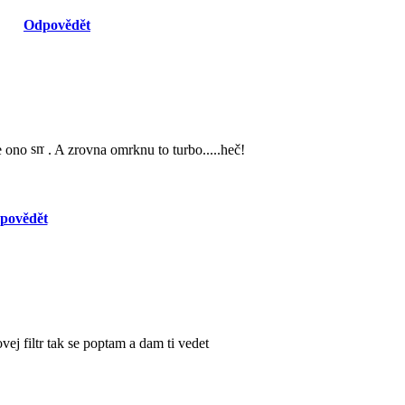
Odpovědět
e ono
. A zrovna omrknu to turbo.....heč!
povědět
ovej filtr tak se poptam a dam ti vedet