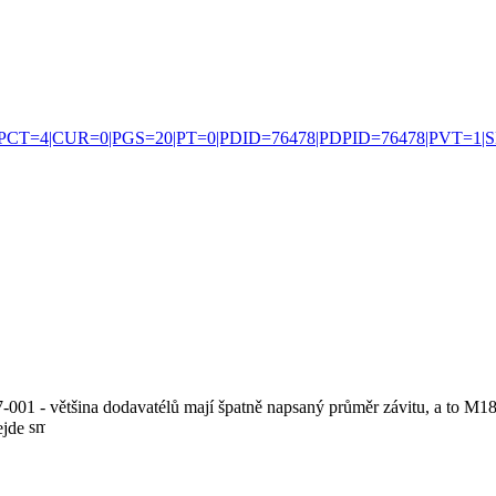
CT=5|PCT=4|CUR=0|PGS=20|PT=0|PDID=76478|PDPID=76478|PVT=1|
 107-001 - většina dodavatélů mají špatně napsaný průměr závitu, a to M
nejde