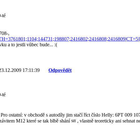
-té
708-,
/#PATH=3761801;1104;144731;198807;2416802;2416808;2416809|
ku a to jestli vůbec bude... :(
23.12.2009 17:11:39
Odpovědět
-té
r. Pro ostatní: v obchodě s autodíly jim stačí říct číslo Helly: 6PT 009
e závitem M12 které se tak blbě shání
, vlastně teoreticky ani sehnat 