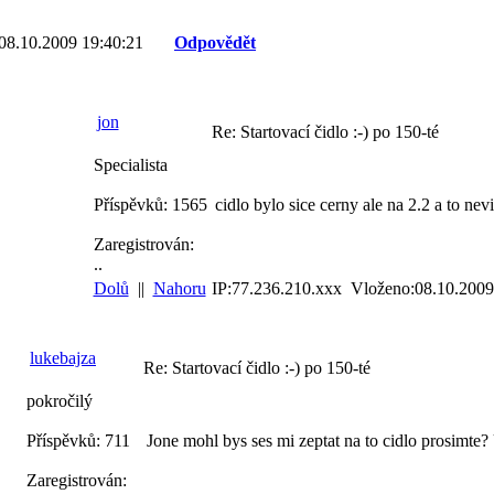
08.10.2009 19:40:21
Odpovědět
jon
Re: Startovací čidlo :-) po 150-té
Specialista
Příspěvků: 1565
cidlo bylo sice cerny ale na 2.2 a to nevim
Zaregistrován:
..
Dolů
||
Nahoru
IP:77.236.210.xxx Vloženo:08.10.2009
lukebajza
Re: Startovací čidlo :-) po 150-té
pokročilý
Příspěvků: 711
Jone mohl bys ses mi zeptat na to cidlo prosimte? U
Zaregistrován: