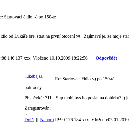
: Startovací čidlo :-) po 150-té
idlo od Lukáše bre, start na první otočení
. Zajímavé je, že moje star
P:88.146.137.xxx Vloženo:10.10.2009 18:22:56
Odpovědět
lukebajza
Re: Startovací čidlo :-) po 150-té
pokročilý
Příspěvků: 711
Sup mohl bys ho poslat na dobírku? :) 
Zaregistrován:
..
Dolů
||
Nahoru
IP:90.176.184.xxx Vloženo:05.01.2010