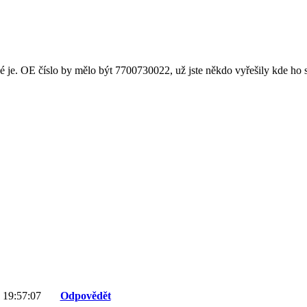
erné je. OE číslo by mělo být 7700730022, už jste někdo vyřešily kde ho 
 19:57:07
Odpovědět