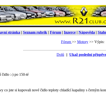
avní stránka
|
Seznam rubrik
|
Fórum
|
Inzerce
|
Nápověda
|
Stah
Fórum
>>
Motory
>>
Výpis:
Dolů
||
Ukaž poslední příspěv
í čidlo :-) po 150-té
vy co jste si kupovali nové čidlo teploty chladící kapaliny s černým ko