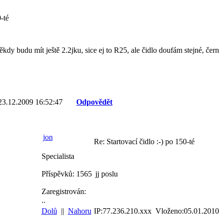
-té
 někdy budu mít ještě 2.2jku, sice ej to R25, ale čidlo doufám stejné, č
23.12.2009 16:52:47
Odpovědět
jon
Re: Startovací čidlo :-) po 150-té
Specialista
Příspěvků: 1565
jj poslu
Zaregistrován:
..
Dolů
||
Nahoru
IP:77.236.210.xxx Vloženo:05.01.2010