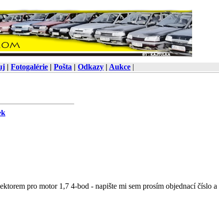
uj
|
Fotogalérie
|
Pošta
|
Odkazy
|
Aukce
|
ek
nektorem pro motor 1,7 4-bod - napište mi sem prosím objednací číslo a 