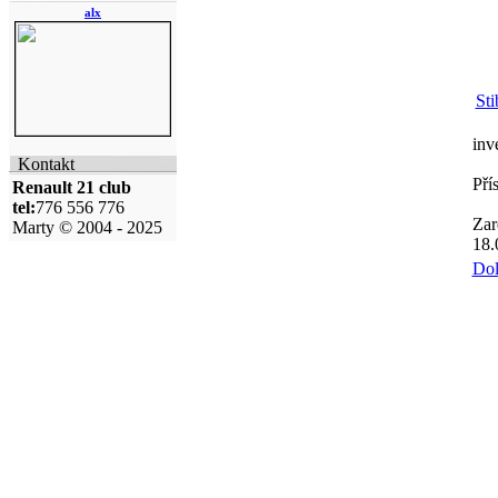
alx
Sti
inve
Kontakt
Pří
Renault 21 club
tel:
776 556 776
Zar
Marty © 2004 - 2025
18.
Do