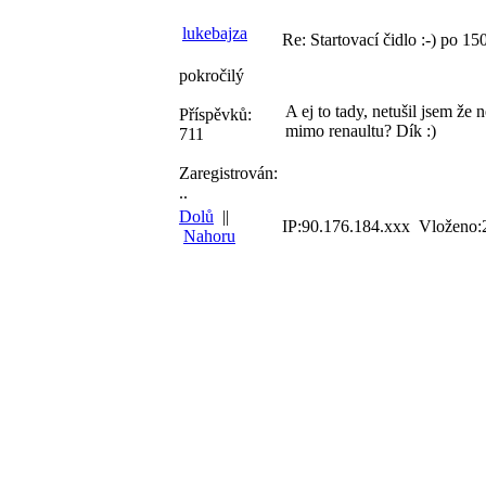
lukebajza
Re: Startovací čidlo :-) po 150
pokročilý
A ej to tady, netušil jsem že
Příspěvků:
mimo renaultu? Dík :)
711
Zaregistrován:
..
Dolů
||
IP:90.176.184.xxx Vloženo:
Nahoru