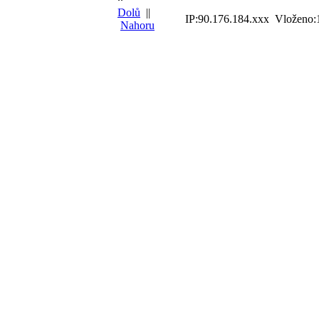
Dolů
||
IP:90.176.184.xxx Vloženo:
Nahoru