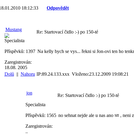
18.01.2010 18:12:33
Odpovědět
Mustang
Re: Startovací čidlo :-) po 150-té
Specialista
Příspěvků: 1397
Na kelly bych se vys... řekni si Jon-ovi ten ho tenk
Zaregistrován:
18.08. 2005
Dolů
||
Nahoru
IP:89.24.133.xxx Vloženo:23.12.2009 19:08:21
jon
Re: Startovací čidlo :-) po 150-té
Specialista
Příspěvků: 1565
no sehnat nejde ale u nas ano
, neni 
Zaregistrován:
..