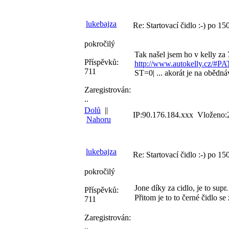
lukebajza
Re: Startovací čidlo :-) po 150
pokročilý
Tak našel jsem ho v kelly za 
Příspěvků:
http://www.autokelly.cz
711
ST=0| ... akorát je na obědnáv
Zaregistrován:
..
Dolů
||
IP:90.176.184.xxx Vloženo:
Nahoru
lukebajza
Re: Startovací čidlo :-) po 150
pokročilý
Jone díky za cidlo, je to sup
Příspěvků:
Přitom je to to černé čidlo s
711
Zaregistrován:
..