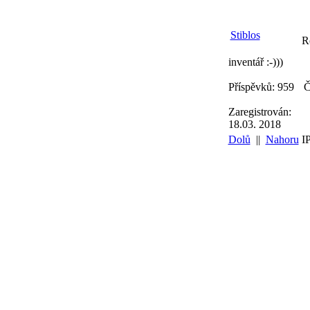
Stiblos
Re
inventář :-)))
Příspěvků: 959
Č
Zaregistrován:
18.03. 2018
Dolů
||
Nahoru
I