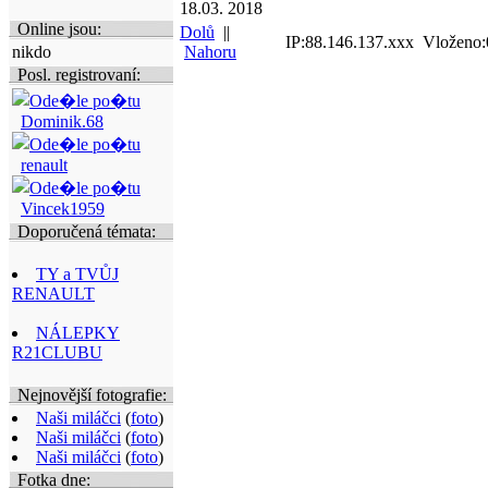
18.03. 2018
Online jsou:
Dolů
||
IP:88.146.137.xxx Vloženo:
nikdo
Nahoru
Posl. registrovaní:
Dominik.68
renault
Vincek1959
Doporučená témata:
TY a TVŮJ
RENAULT
NÁLEPKY
R21CLUBU
Nejnovější fotografie:
Naši miláčci
(
foto
)
Naši miláčci
(
foto
)
Naši miláčci
(
foto
)
Fotka dne: