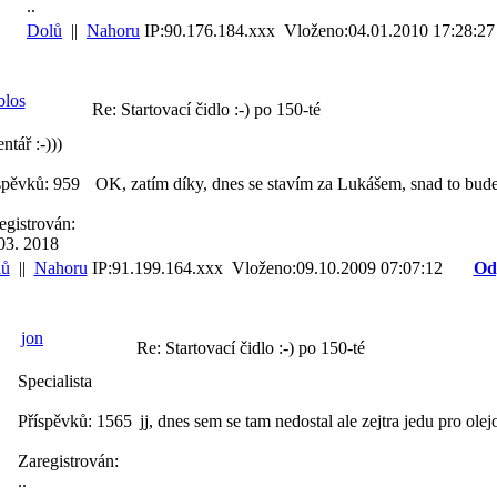
..
Dolů
||
Nahoru
IP:90.176.184.xxx Vloženo:04.01.2010 17:28:27
blos
Re: Startovací čidlo :-) po 150-té
ntář :-)))
spěvků: 959
OK, zatím díky, dnes se stavím za Lukášem, snad to bud
egistrován:
03. 2018
lů
||
Nahoru
IP:91.199.164.xxx Vloženo:09.10.2009 07:07:12
Od
jon
Re: Startovací čidlo :-) po 150-té
Specialista
Příspěvků: 1565
jj, dnes sem se tam nedostal ale zejtra jedu pro olej
Zaregistrován:
..