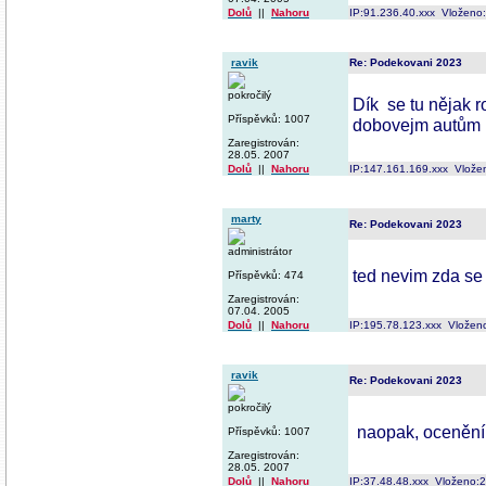
Dolů
||
Nahoru
IP:91.236.40.xxx Vloženo
ravik
Re: Podekovani 2023
pokročilý
Dík
se tu nějak 
Příspěvků: 1007
dobovejm autům i
Zaregistrován:
28.05. 2007
Dolů
||
Nahoru
IP:147.161.169.xxx Vlože
marty
Re: Podekovani 2023
administrátor
ted nevim zda se 
Příspěvků: 474
Zaregistrován:
07.04. 2005
Dolů
||
Nahoru
IP:195.78.123.xxx Vložen
ravik
Re: Podekovani 2023
pokročilý
naopak, ocenění
Příspěvků: 1007
Zaregistrován:
28.05. 2007
Dolů
||
Nahoru
IP:37.48.48.xxx Vloženo: