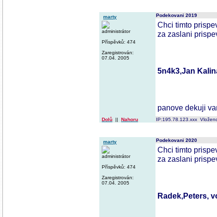
Podekovani 2019
marty
Chci timto pris
administrátor
za zaslani prisp
Příspěvků: 474
Zaregistrován:
07.04. 2005
5n4k3,Jan Kalin
panove dekuji va
Dolů
||
Nahoru
IP:195.78.123.xxx Vložen
Podekovani 2020
marty
Chci timto pris
administrátor
za zaslani prisp
Příspěvků: 474
Zaregistrován:
07.04. 2005
Radek,Peters, v