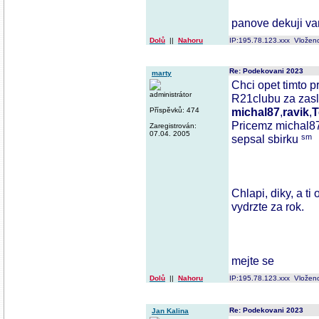
panove dekuji va
Dolů
||
Nahoru
IP:195.78.123.xxx Vložen
Re: Podekovani 2023
marty
Chci opet timto 
administrátor
R21clubu za zasl
michal87
,
ravik
,
T
Příspěvků: 474
Pricemz michal87
Zaregistrován:
07.04. 2005
sepsal sbirku
Chlapi, diky, a ti 
vydrzte za rok.
mejte se
Dolů
||
Nahoru
IP:195.78.123.xxx Vložen
Re: Podekovani 2023
Jan Kalina