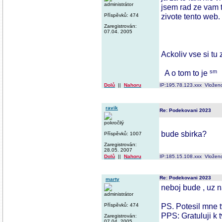
administrátor
jsem rad ze vam t
zivote tento web.
Příspěvků: 474
Zaregistrován:
07.04. 2005
Ackoliv vse si tu z
A o tom to je
Dolů
||
Nahoru
IP:195.78.123.xxx Vložen
ravik
Re: Podekovani 2023
pokročilý
bude sbirka?
Příspěvků: 1007
Zaregistrován:
28.05. 2007
Dolů
||
Nahoru
IP:185.15.108.xxx Vložen
Re: Podekovani 2023
marty
neboj bude , uz n
administrátor
PS. Potesil mne 
Příspěvků: 474
PPS: Gratuluji k 
Zaregistrován:
07.04. 2005