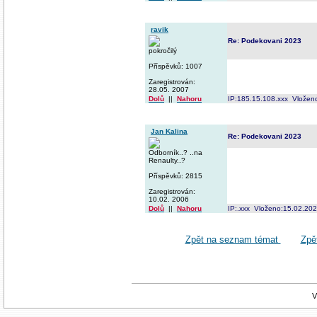
ravik
Re: Podekovani 2023
pokročilý
Příspěvků: 1007
Zaregistrován:
28.05. 2007
Dolů
||
Nahoru
IP:185.15.108.xxx Vložen
Jan Kalina
Re: Podekovani 2023
Odborník..? ..na
Renaulty..?
Příspěvků: 2815
Zaregistrován:
10.02. 2006
Dolů
||
Nahoru
IP:.xxx Vloženo:15.02.20
Zpět na seznam témat
Zpě
V