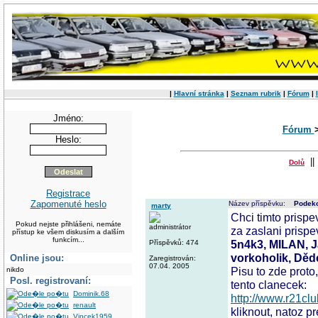
|
Hlavní stránka
|
Seznam rubrik
|
Fórum
|
Jméno:
Fórum
Heslo:
|
Dolů
Registrace
Zapomenuté heslo
Název příspěvku:
Podeko
marty
Chci timto pris
Pokud nejste přihlášeni, nemáte
administrátor
za zaslani prisp
přístup ke všem diskusím a dalším
funkcím...
5n4k3, MILAN, Ja
Příspěvků: 474
vorkoholik, Děd
Online jsou:
Zaregistrován:
07.04. 2005
Pisu to zde proto
nikdo
Posl. registrovaní:
tento clanecek:
Dominik.68
http://www.r21c
renault
kliknout, natoz pre
Vincek1959