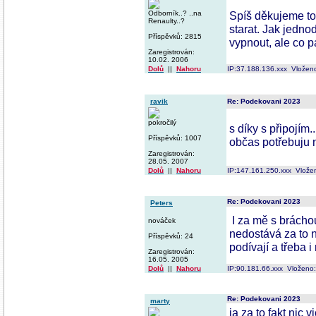
Odborník..? ..na
Spíš děkujeme tob
Renaulty..?
starat. Jak jedno
Příspěvků: 2815
vypnout, ale co 
Zaregistrován:
10.02. 2006
Dolů
||
Nahoru
IP:37.188.136.xxx Vložen
ravik
Re: Podekovani 2023
pokročilý
s díky s připojím.
Příspěvků: 1007
občas potřebuju 
Zaregistrován:
28.05. 2007
Dolů
||
Nahoru
IP:147.161.250.xxx Vlože
Re: Podekovani 2023
Peters
I za mě s brácho
nováček
nedostává za to n
Příspěvků: 24
podívají a třeba i
Zaregistrován:
16.05. 2005
Dolů
||
Nahoru
IP:90.181.66.xxx Vloženo
Re: Podekovani 2023
marty
ja za to fakt nic 