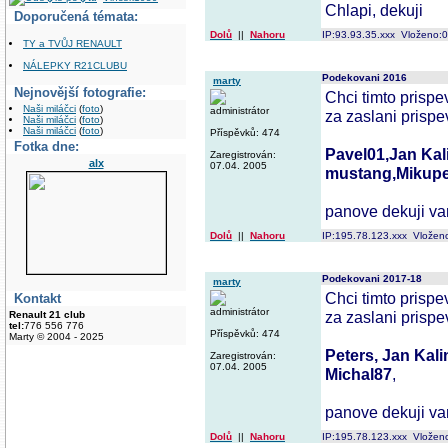
Chlapi, dekuji
Doporučená témata:
Dolů
||
Nahoru
IP:93.93.35.xxx Vloženo:
TY a TVŮJ RENAULT
NÁLEPKY R21CLUBU
Podekovani 2016
marty
Nejnovější fotografie:
Chci timto pris
Naši miláčci
(
foto
)
administrátor
za zaslani prisp
Naši miláčci
(
foto
)
Naši miláčci
(
foto
)
Příspěvků: 474
Fotka dne:
Pavel01,Jan Kali
Zaregistrován:
alx
07.04. 2005
mustang,Mikupe
panove dekuji va
Dolů
||
Nahoru
IP:195.78.123.xxx Vložen
Podekovani 2017-18
marty
Chci timto pris
Kontakt
administrátor
za zaslani prisp
Renault 21 club
tel:
776 556 776
Příspěvků: 474
Marty © 2004 - 2025
Peters, Jan Kali
Zaregistrován:
07.04. 2005
Michal87
,
panove dekuji va
Dolů
||
Nahoru
IP:195.78.123.xxx Vložen