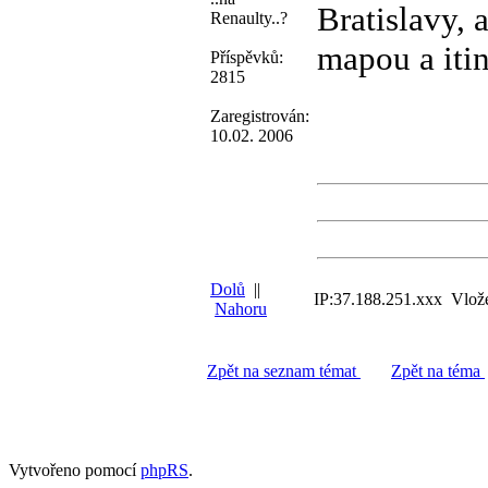
Bratislavy, 
Renaulty..?
mapou a iti
Příspěvků:
2815
Zaregistrován:
10.02. 2006
Dolů
||
IP:37.188.251.xxx Vlož
Nahoru
Zpět na seznam témat
Zpět na téma
Vytvořeno pomocí
phpRS
.