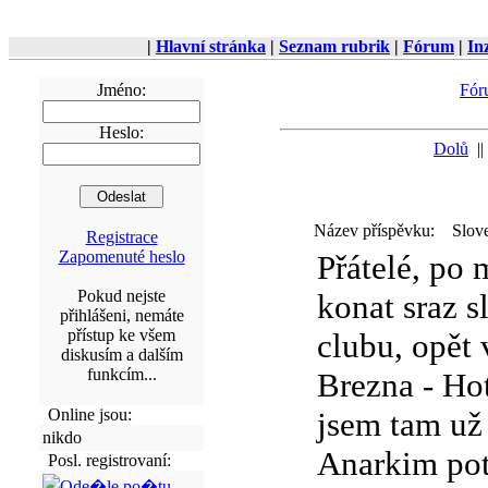
|
Hlavní stránka
|
Seznam rubrik
|
Fórum
|
In
Jméno:
Fó
Heslo:
Dolů
|
Název příspěvku:
Slov
Registrace
Zapomenuté heslo
Přátelé, po 
Pokud nejste
konat sraz 
přihlášeni, nemáte
přístup ke všem
clubu, opět
diskusím a dalším
funkcím...
Brezna - Ho
Online jsou:
jsem tam už
nikdo
Anarkim potk
Posl. registrovaní: