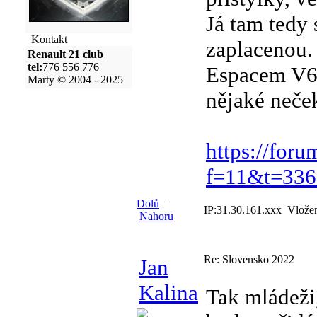
Já tam tedy
Kontakt
zaplacenou. 
Renault 21 club
tel:
776 556 776
Espacem V6,
Marty © 2004 - 2025
nějaké neče
https://foru
f=11&t=336
Dolů
||
IP:31.30.161.xxx Vlože
Nahoru
Re: Slovensko 2022
Jan
Kalina
Tak mládeži,