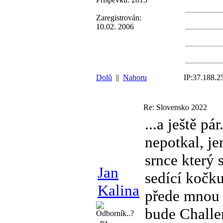
Zaregistrován:
10.02. 2006
Dolů
||
Nahoru
IP:37.188.2
Re: Slovensko 2022
...a ještě p
nepotkal, je
srnce který 
Jan
sedící kočku
Kalina
přede mnou
bude Challe
Odborník..?
..na