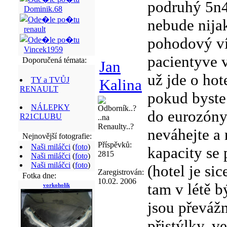
podruhý 5n4
Dominik.68
nebude nijak
renault
pohodový ví
Vincek1959
pacientyve 
Doporučená témata:
Jan
už jde o hot
TY a TVŮJ
Kalina
RENAULT
pokud byste 
NÁLEPKY
Odborník..?
do eurozóny
R21CLUBU
..na
Renaulty..?
neváhejte a 
Nejnovější fotografie:
Příspěvků:
Naši miláčci
(
foto
)
kapacity se 
2815
Naši miláčci
(
foto
)
Naši miláčci
(
foto
)
(hotel je sic
Zaregistrován:
Fotka dne:
10.02. 2006
tam v létě b
vorkoholik
jsou převáž
přistýlky, v