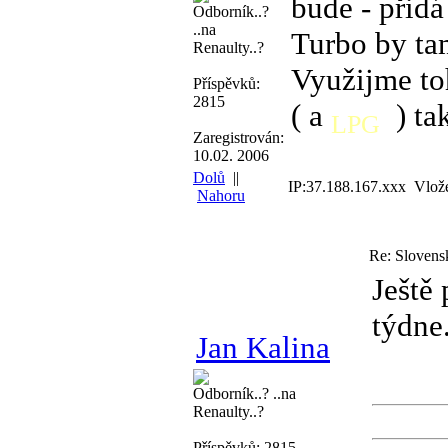
bude - přidá
Odborník..?
..na
Turbo by ta
Renaulty..?
Využijme to
Příspěvků:
2815
( a
) ta
LPG
Zaregistrován:
10.02. 2006
Dolů
||
IP:37.188.167.xxx Vlož
Nahoru
Re: Slovens
Ještě
týdne.
Jan Kalina
Odborník..? ..na
Renaulty..?
Příspěvků: 2815