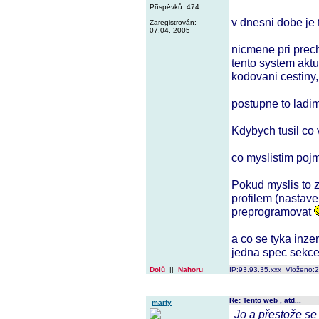
Příspěvků: 474
v dnesni dobe je 
Zaregistrován:
07.04. 2005
nicmene pri prech
tento system aktu
kodovani cestiny,
postupne to ladi
Kdybych tusil co 
co myslistim poj
Pokud myslis to z
profilem (nastaven
preprogramovat
a co se tyka inzer
jedna spec sekce
Dolů
||
Nahoru
IP:93.93.35.xxx Vloženo:
Re: Tento web , atd...
marty
Jo a přestože se 