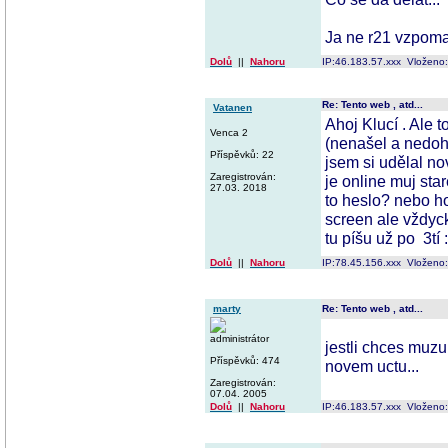
Ja ne r21 vzpom
Dolů
||
Nahoru
IP:46.183.57.xxx Vloženo
Re: Tento web , atd...
Vatanen
Ahoj Klucí . Ale 
Venca 2
(nenašel a nedohl
Příspěvků: 22
jsem si udělal no
Zaregistrován:
je online muj sta
27.03. 2018
to heslo? nebo ho
screen ale vždyc
tu píšu už po 3tí
Dolů
||
Nahoru
IP:78.45.156.xxx Vloženo
marty
Re: Tento web , atd...
administrátor
jestli chces muzu
Příspěvků: 474
novem uctu...
Zaregistrován:
07.04. 2005
Dolů
||
Nahoru
IP:46.183.57.xxx Vloženo