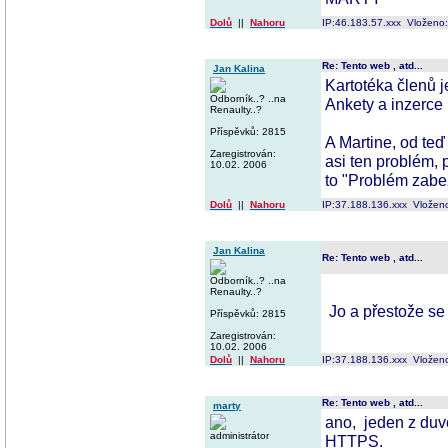
Dolů
||
Nahoru
IP:46.183.57.xxx Vloženo
Re: Tento web , atd...
Jan Kalina
Kartotéka členů j
Odborník..? ..na
Ankety a inzerce
Renaulty..?
Příspěvků: 2815
A Martine, od teď
Zaregistrován:
asi ten problém,
10.02. 2006
to "Problém zabe
Dolů
||
Nahoru
IP:37.188.136.xxx Vložen
Jan Kalina
Re: Tento web , atd...
Odborník..? ..na
Renaulty..?
Jo a přestože se 
Příspěvků: 2815
Zaregistrován:
10.02. 2006
Dolů
||
Nahoru
IP:37.188.136.xxx Vložen
Re: Tento web , atd...
marty
ano, jeden z duvo
administrátor
HTTPS.