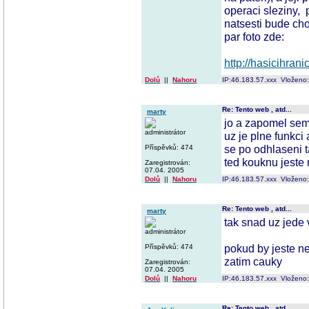
operaci sleziny, p
natsesti bude chod
par foto zde:
http://hasicihrani
Dolů
||
Nahoru
IP:46.183.57.xxx Vloženo
Re: Tento web , atd...
marty
jo a zapomel sem
administrátor
uz je plne funkci
se po odhlaseni t
Příspěvků: 474
ted kouknu jeste n
Zaregistrován:
07.04. 2005
Dolů
||
Nahoru
IP:46.183.57.xxx Vloženo
Re: Tento web , atd...
marty
tak snad uz jede 
administrátor
pokud by jeste ne
Příspěvků: 474
zatim cauky
Zaregistrován:
07.04. 2005
Dolů
||
Nahoru
IP:46.183.57.xxx Vloženo
Re: Tento web , atd...