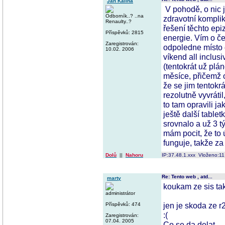
Jan Kalina
V pohodě, o nic 
Odborník..? ..na
zdravotní kompli
Renaulty..?
řešení těchto epi
Příspěvků: 2815
energie. Vím o če
Zaregistrován:
odpoledne místo 
10.02. 2006
víkend all inclus
(tentokrát už plá
měsíce, přičemž 
že se jim tentokr
rezolutně vyvráti
to tam opravili ja
ještě další table
srovnalo a už 3 t
mám pocit, že to 
funguje, takže z
Dolů
||
Nahoru
IP:37.48.1.xxx Vloženo:1
Re: Tento web , atd...
marty
koukam ze sis ta
administrátor
jen je skoda ze r
Příspěvků: 474
:(
Zaregistrován:
07.04. 2005
Co se da delat...