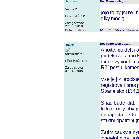
Vatanen
Re: Tento web , atd...
Venca 2
jojo to by jsi byl
Příspěvků: 22
díky moc :)
Zaregistrován:
27.03. 2018
Dolů
||
Nahoru
IP:78.45.156.xxx Vloženo
Re: Tento web , atd...
marty
Ahojte, po delsi 
administrátor
podekovat Janu K
rucne vytvoril tr
Příspěvků: 474
R21postu koment
Zaregistrován:
07.04. 2005
Vse je jiz procist
registrovali pres 
Spanelsko (134.1
Snad bude klid.
fiktivni ucty aby
nenapada jak to n
striktni opatreni 
Zatim cauky a nyn
zverejnim na titul