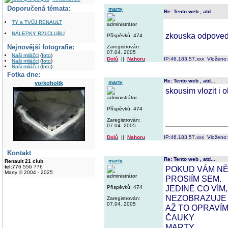
Doporučená témata:
marty
Re: Tento web , atd...
TY a TVŮJ RENAULT
administrátor
NÁLEPKY R21CLUBU
zkouska odpovedi
Příspěvků: 474
Nejnovější fotografie:
Zaregistrován:
07.04. 2005
Naši miláčci
(
foto
)
Dolů
||
Nahoru
IP:46.183.57.xxx Vloženo
Naši miláčci
(
foto
)
Naši miláčci
(
foto
)
Fotka dne:
Re: Tento web , atd...
marty
vorkoholik
skousim vlozit i
administrátor
Příspěvků: 474
Zaregistrován:
07.04. 2005
Dolů
||
Nahoru
IP:46.183.57.xxx Vloženo
Kontakt
Re: Tento web , atd...
marty
Renault 21 club
tel:
776 556 776
POKUD VÁM NĚ
Marty © 2004 - 2025
administrátor
PROSIÍM SEM.
JEDINÉ CO VÍM
Příspěvků: 474
NEZOBRAZUJE 
Zaregistrován:
07.04. 2005
AŽ TO OPRAVÍM
ČAUKY
MARTY