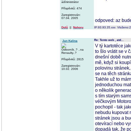
administrátor
Příspěvků: 474
Zaregistrován:
07.04. 2005
odpoved: az bude 
Dolů
||
Nahoru
IP:93.93.35.xxx Vloženo:
Re: Tento web , atd...
Jan Kalina
V tý kartotéce ja
Odborník..? ..na
to šlo vrátit se v
Renaulty..?
dnešní době nutno
Příspěvků: 2815
mě, když si koup
Zaregistrován:
polovinu stránek
10.02. 2006
se na těch stránk
Takhle už to mám
jednoduchou mat
o několik genera
s tím starým sa
véčkovým Motorol
pochopil - tak ja
nebudu kupovat m
stránek jsou a bu
otevírací nebo vy
dopadá tak, že po