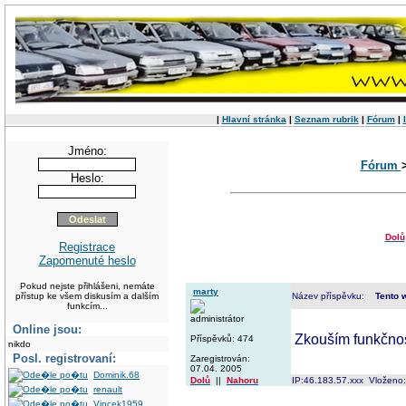
|
Hlavní stránka
|
Seznam rubrik
|
Fórum
|
Jméno:
Fórum
Heslo:
Dolů
Registrace
Zapomenuté heslo
Pokud nejste přihlášeni, nemáte
marty
přístup ke všem diskusím a dalším
Název příspěvku:
Tento w
funkcím...
administrátor
Online jsou:
Zkouším funkčnos
Příspěvků: 474
nikdo
Posl. registrovaní:
Zaregistrován:
07.04. 2005
Dominik.68
Dolů
||
Nahoru
IP:46.183.57.xxx Vloženo
renault
Vincek1959