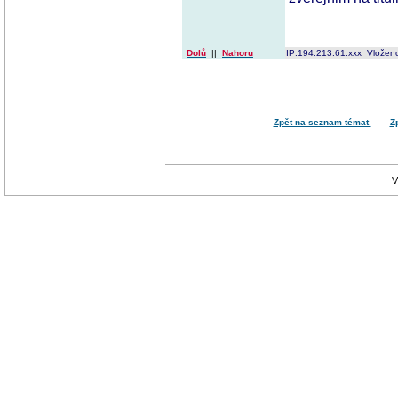
Dolů
||
Nahoru
IP:194.213.61.xxx Vložen
Zpět na seznam témat
Z
V