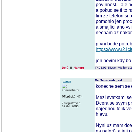
povinnost... ale n
a pokud se ti to n
tim ze telefon si
pomohlo jen procis
a smajlici ano vsi
necham az nakon
prvni bude potreb
https://www.r21c
jen nevim kdy bo 
Dolů
||
Nahoru
IP:93.93.35.xxx Vloženo:
Re: Tento web , atd...
marty
konecne sem se d
administrátor
Mezi svatkami se 
Příspěvků: 474
Dcera se svym pr
Zaregistrován:
07.04. 2005
najednou tolik ve
hlavu.
Nyni uz mam dcer
na pateri), a jeji