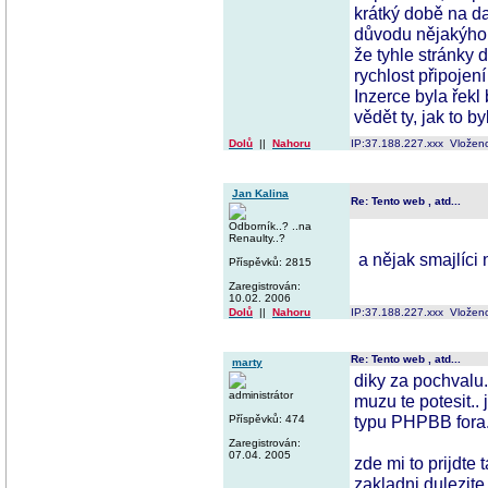
krátký době na d
důvodu nějakýho 
že tyhle stránky 
rychlost připojen
Inzerce byla řekl
vědět ty, jak to by
Dolů
||
Nahoru
IP:37.188.227.xxx Vložen
Jan Kalina
Re: Tento web , atd...
Odborník..? ..na
Renaulty..?
a nějak smajlíci 
Příspěvků: 2815
Zaregistrován:
10.02. 2006
Dolů
||
Nahoru
IP:37.188.227.xxx Vložen
Re: Tento web , atd...
marty
diky za pochvalu.
administrátor
muzu te potesit..
typu PHPBB fora.
Příspěvků: 474
Zaregistrován:
07.04. 2005
zde mi to prijdte 
zakladni dulezite