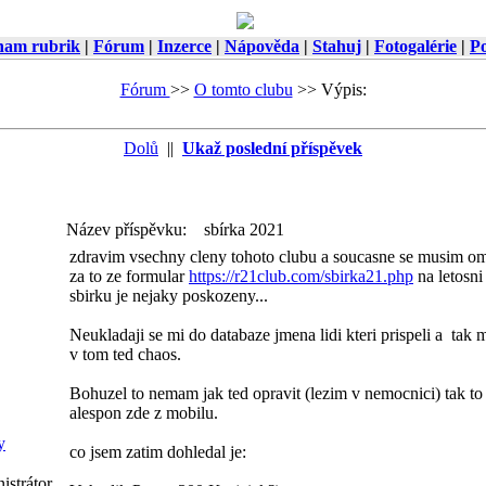
nam rubrik
|
Fórum
|
Inzerce
|
Nápověda
|
Stahuj
|
Fotogalérie
|
Po
Fórum
>>
O tomto clubu
>>
Výpis:
Dolů
||
Ukaž poslední příspěvek
Název příspěvku:
sbírka 2021
zdravim vsechny cleny tohoto clubu a soucasne se musim om
za to ze formular
https://r21club.com/sbirka21.php
na letosni
sbirku je nejaky poskozeny...
Neukladaji se mi do databaze jmena lidi kteri prispeli a tak
v tom ted chaos.
Bohuzel to nemam jak ted opravit (lezim v nemocnici) tak to
alespon zde z mobilu.
y
co jsem zatim dohledal je:
istrátor