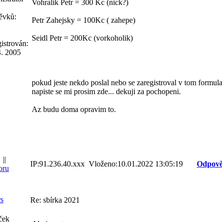
Vohralik Petr = 300 Kc (nick?)
ěvků:
Petr Zahejsky = 100Kc ( zahepe)
Seidl Petr = 200Kc (vorkoholik)
istrován:
4. 2005
pokud jeste nekdo poslal nebo se zaregistroval v tom formula
napiste se mi prosim zde... dekuji za pochopeni.
Az budu doma opravim to.
||
IP:91.236.40.xxx Vloženo:10.01.2022 13:05:19
Odpově
oru
rs
Re: sbírka 2021
ček