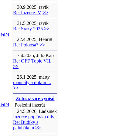
30.9.2025, ravik
Re: Inzerce IV
>>
31.5.2025, ravik
Re: Srazy 2025
>>
ědět
22.4.2025, Henri8
Re: Poloosa?
>>
7.4.2025, JirkaKap
Re: OFF Topic VII...
>>
26.1.2025, marty
manuály a dokum...
>>
Zobraz více výpisů
ědět
Poslední inzerát
24.5.2026, Ladzinek
Inzerce poptávka díly
Re: Budíky s
palubákem
>>