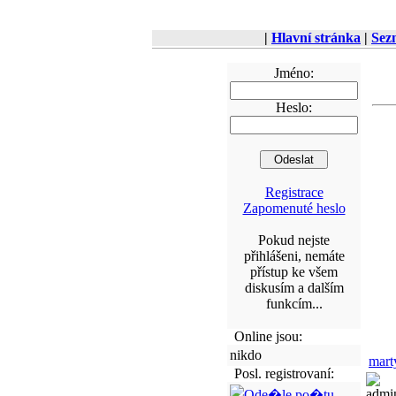
|
Hlavní stránka
|
Sez
Jméno:
Heslo:
Registrace
Zapomenuté heslo
Pokud nejste
přihlášeni, nemáte
přístup ke všem
diskusím a dalším
funkcím...
Online jsou:
nikdo
mart
Posl. registrovaní:
admin