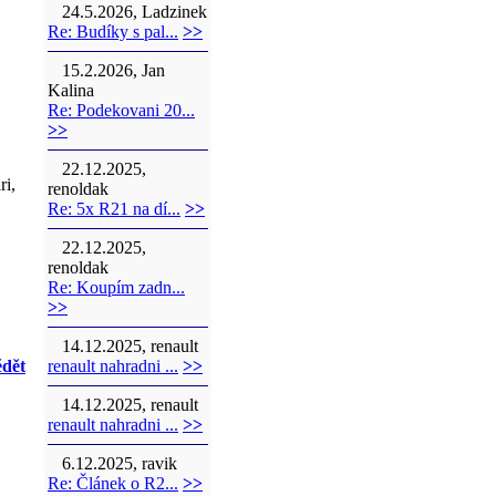
24.5.2026, Ladzinek
Re: Budíky s pal...
>>
15.2.2026, Jan
Kalina
Re: Podekovani 20...
>>
22.12.2025,
ri,
renoldak
Re: 5x R21 na dí...
>>
22.12.2025,
renoldak
Re: Koupím zadn...
>>
14.12.2025, renault
dět
renault nahradni ...
>>
14.12.2025, renault
renault nahradni ...
>>
6.12.2025, ravik
Re: Článek o R2...
>>