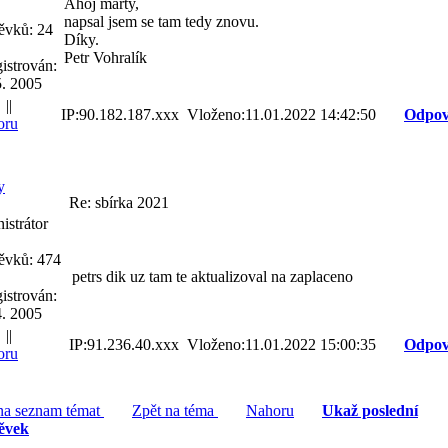
Ahoj marty,
napsal jsem se tam tedy znovu.
ěvků: 24
Díky.
Petr Vohralík
istrován:
5. 2005
||
IP:90.182.187.xxx Vloženo:11.01.2022 14:42:50
Odpov
oru
y
Re: sbírka 2021
istrátor
ěvků: 474
petrs dik uz tam te aktualizoval na zaplaceno
istrován:
4. 2005
||
IP:91.236.40.xxx Vloženo:11.01.2022 15:00:35
Odpov
oru
na seznam témat
Zpět na téma
Nahoru
Ukaž poslední
ěvek