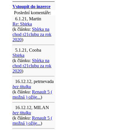
Vstoupit do inzerce
Poslední komentáře:
6.1.21, Martin
Re: Sbirka
(k článku:
Sbírka na
chod r21clubu za rok
2020
)
5.1.21, Cooba
Sbirka
(k článku:
Sbírka na
chod r21clubu za rok
2020
)
16.12.12, petrnevada
bez titulku
(k článku:
Renault 5 (
možná ) ožije...
)
16.12.12, MILAN
bez titulku
(k článku:
Renault 5 (
možná ) ožije...
)