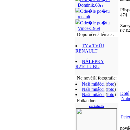
Dominik.68
Přísp
474
renault
Zareg
Vincek1959
07.0
Doporučená témata:
TY a TVŮJ
RENAULT
NÁLEPKY
R21CLUBU
Nejnovější fotografie:
Naši miláčci
(
foto
)
Naši miláčci
(
foto
)
Dolů
Naši miláčci
(
foto
)
Nah
Fotka dne:
vorkoholik
Pete
nová