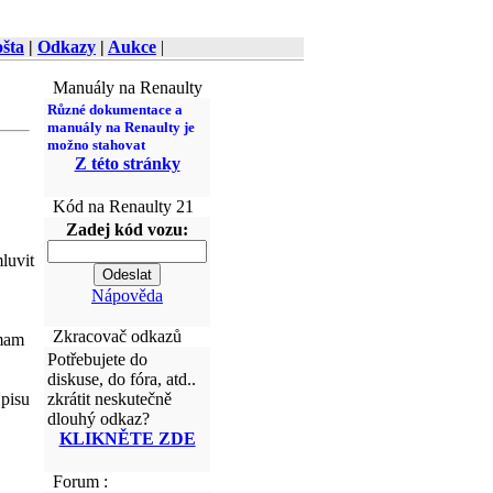
šta
|
Odkazy
|
Aukce
|
Manuály na Renaulty
Různé dokumentace a
manuály na Renaulty je
možno stahovat
Z této stránky
Kód na Renaulty 21
Zadej kód vozu:
luvit
Nápověda
Zkracovač odkazů
 mam
Potřebujete do
diskuse, do fóra, atd..
 pisu
zkrátit neskutečně
dlouhý odkaz?
KLIKNĚTE ZDE
Forum :