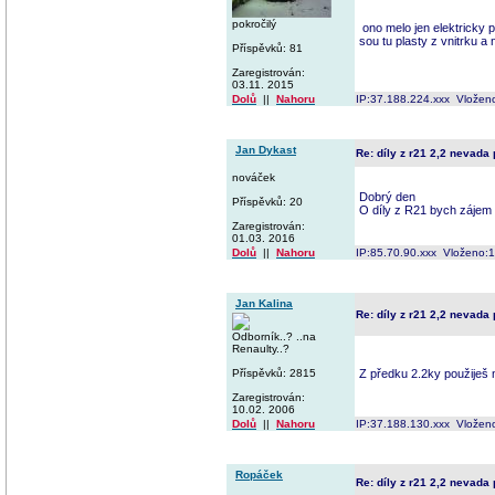
pokročilý
ono melo jen elektricky 
sou tu plasty z vnitrku 
Příspěvků: 81
Zaregistrován:
03.11. 2015
Dolů
||
Nahoru
IP:37.188.224.xxx Vložen
Jan Dykast
Re: díly z r21 2,2 nevada
nováček
Dobrý den
Příspěvků: 20
O díly z R21 bych zájem
Zaregistrován:
01.03. 2016
Dolů
||
Nahoru
IP:85.70.90.xxx Vloženo:
Jan Kalina
Re: díly z r21 2,2 nevada
Odborník..? ..na
Renaulty..?
Příspěvků: 2815
Z předku 2.2ky použiješ n
Zaregistrován:
10.02. 2006
Dolů
||
Nahoru
IP:37.188.130.xxx Vložen
Ropáček
Re: díly z r21 2,2 nevada