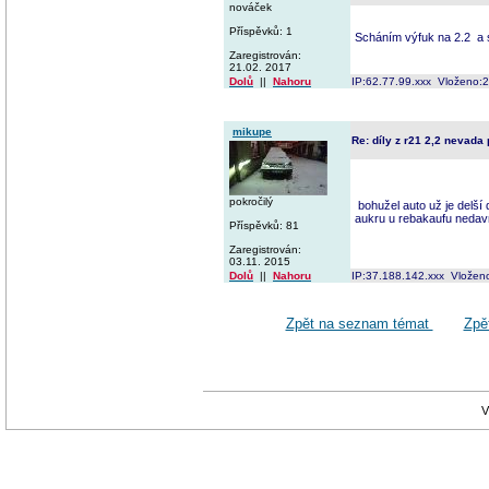
nováček
Příspěvků: 1
Scháním výfuk na 2.2 a 
Zaregistrován:
21.02. 2017
Dolů
||
Nahoru
IP:62.77.99.xxx Vloženo:
mikupe
Re: díly z r21 2,2 nevada
pokročilý
bohužel auto už je delší
aukru u rebakaufu neda
Příspěvků: 81
Zaregistrován:
03.11. 2015
Dolů
||
Nahoru
IP:37.188.142.xxx Vložen
Zpět na seznam témat
Zpě
V