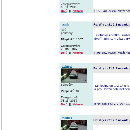
Zaregistrován:
03.11. 2015
Dolů
||
Nahoru
IP:77.240.99.xxx Vloženo
ravik
Re: díly z r21 2,2 nevada
pokročilý
eletricky zdratka.. radio
dveří.. umm.. krytka s tr
Příspěvků: 1007
Zaregistrován:
28.05. 2007
Dolů
||
Nahoru
IP:95.85.240.xxx Vloženo
mikupe
Re: díly z r21 2,2 nevada
pokročilý
tak jediny co tu z toho je
a prp Honzu bohuzel ne
Příspěvků: 81
Zaregistrován:
03.11. 2015
Dolů
||
Nahoru
IP:37.188.224.xxx Vložen
mikupe
Re: díly z r21 2,2 nevada