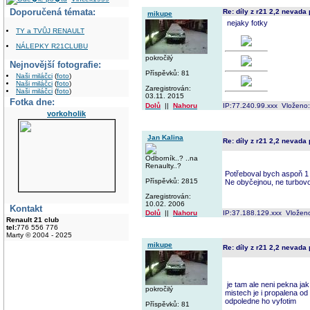
Doporučená témata:
Re: díly z r21 2,2 nevada
mikupe
nejaky fotky
TY a TVŮJ RENAULT
NÁLEPKY R21CLUBU
pokročilý
Nejnovější fotografie:
Příspěvků: 81
Naši miláčci
(
foto
)
Naši miláčci
(
foto
)
Zaregistrován:
Naši miláčci
(
foto
)
03.11. 2015
Fotka dne:
Dolů
||
Nahoru
IP:77.240.99.xxx Vloženo
vorkoholik
Jan Kalina
Re: díly z r21 2,2 nevada
Odborník..? ..na
Renaulty..?
Potřeboval bych aspoň 1
Příspěvků: 2815
Ne obyčejnou, ne turbov
Zaregistrován:
10.02. 2006
Kontakt
Dolů
||
Nahoru
IP:37.188.129.xxx Vložen
Renault 21 club
tel:
776 556 776
Marty © 2004 - 2025
mikupe
Re: díly z r21 2,2 nevada
je tam ale neni pekna jak
pokročilý
mistech je i propalena o
odpoledne ho vyfotim
Příspěvků: 81