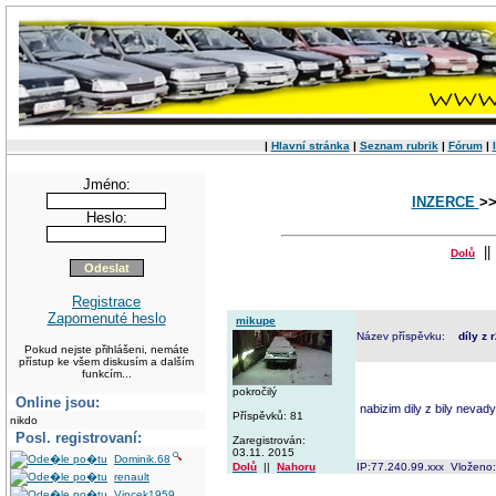
|
Hlavní stránka
|
Seznam rubrik
|
Fórum
|
Jméno:
INZERCE
>
Heslo:
|
Dolů
Registrace
Zapomenuté heslo
mikupe
Název příspěvku:
díly z
Pokud nejste přihlášeni, nemáte
přístup ke všem diskusím a dalším
funkcím...
pokročilý
Online jsou:
nabizim dily z bily nevad
Příspěvků: 81
nikdo
Posl. registrovaní:
Zaregistrován:
03.11. 2015
Dominik.68
Dolů
||
Nahoru
IP:77.240.99.xxx Vloženo
renault
Vincek1959