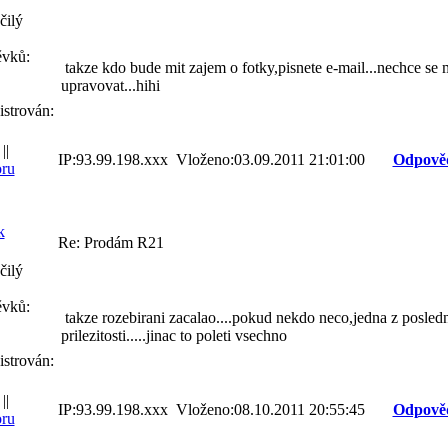
čilý
ěvků:
takze kdo bude mit zajem o fotky,pisnete e-mail...nechce se 
upravovat...hihi
istrován:
||
IP:93.99.198.xxx Vloženo:03.09.2011 21:01:00
Odpově
ru
k
Re: Prodám R21
čilý
ěvků:
takze rozebirani zacalao....pokud nekdo neco,jedna z posled
prilezitosti.....jinac to poleti vsechno
istrován:
||
IP:93.99.198.xxx Vloženo:08.10.2011 20:55:45
Odpově
ru