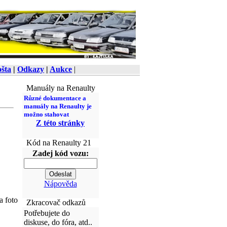
šta
|
Odkazy
|
Aukce
|
Manuály na Renaulty
Různé dokumentace a
manuály na Renaulty je
možno stahovat
Z této stránky
Kód na Renaulty 21
Zadej kód vozu:
Nápověda
a foto
Zkracovač odkazů
Potřebujete do
diskuse, do fóra, atd..