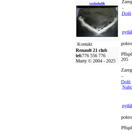
Zareg
vorkoholik
..
Dolů
pytlá
pokro
Kontakt
Renault 21 club
Přísp
tel:
776 556 776
205
Marty © 2004 - 2025
Zareg
..
Dolů
Naho
pytlá
pokro
Přísp