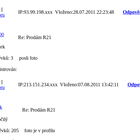
||
IP:93.99.198.xxx Vloženo:28.07.2011 22:23:48
Odpově
ru
00
Re: Prodám R21
ček
ěvků: 3
posli foto
istrován:
||
IP:213.151.234.xxx Vloženo:07.08.2011 13:42:11
Odpo
ru
k
Re: Prodám R21
čilý
ěvků: 205
foto je v profilu