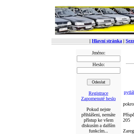
|
Hlavní stránka
|
Sez
Jméno:
Heslo:
pytlá
Registrace
Zapomenuté heslo
pokro
Pokud nejste
přihlášeni, nemáte
Přísp
přístup ke všem
205
diskusím a dalším
funkcím...
Zareg