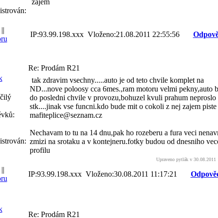
zajem
istrován:
||
IP:93.99.198.xxx Vloženo:21.08.2011 22:55:56
Odpově
ru
Re: Prodám R21
k
tak zdravim vsechny.....auto je od teto chvile komplet na
ND...nove poloosy cca 6mes.,ram motoru velmi pekny,auto 
čilý
do posledni chvile v provozu,bohuzel kvuli prahum neproslo
stk....jinak vse funcni.kdo bude mit o cokoli z nej zajem piste
ěvků:
mafiteplice@seznam.cz
Nechavam to tu na 14 dnu,pak ho rozeberu a fura veci nenav
istrován:
zmizi na srotaku a v kontejneru.fotky budou od dnesniho vec
profilu
Upraveno pytlák v 30.08.2011 
||
IP:93.99.198.xxx Vloženo:30.08.2011 11:17:21
Odpově
ru
k
Re: Prodám R21