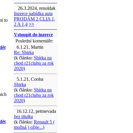
26.3.2024, renoldak
Inzerce nabídka auta
PRODÁM 2 CLIA 1,
mi to
2 A 1,4
>>
Vstoupit do inzerce
Poslední komentáře:
6.1.21, Martin
dět
Re: Sbirka
(k článku:
Sbírka na
chod r21clubu za rok
2020
)
5.1.21, Cooba
Sbirka
(k článku:
Sbírka na
nich
chod r21clubu za rok
2020
)
16.12.12, petrnevada
bez titulku
dět
(k článku:
Renault 5 (
možná ) ožije...
)