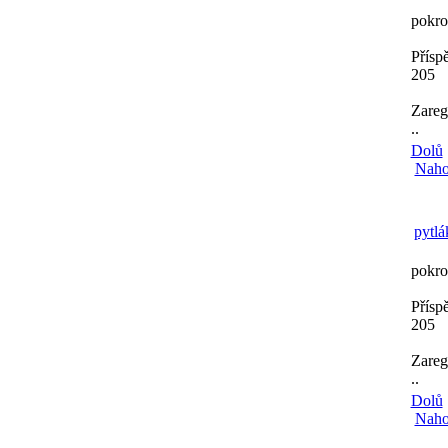
pokro
Přísp
205
Zareg
..
Dolů
Naho
pytlá
pokro
Přísp
205
Zareg
..
Dolů
Naho