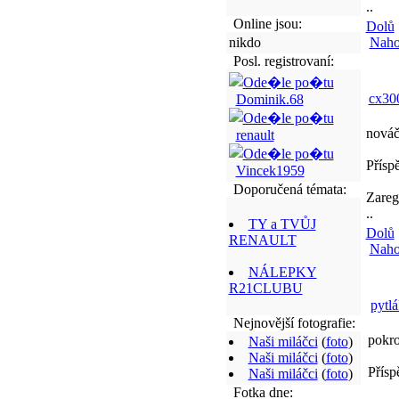
..
Online jsou:
Dolů
nikdo
Naho
Posl. registrovaní:
cx30
Dominik.68
nová
renault
Přísp
Vincek1959
Doporučená témata:
Zareg
..
TY a TVŮJ
Dolů
RENAULT
Naho
NÁLEPKY
R21CLUBU
pytlá
Nejnovější fotografie:
pokro
Naši miláčci
(
foto
)
Naši miláčci
(
foto
)
Přísp
Naši miláčci
(
foto
)
Fotka dne: