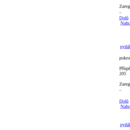
Zareg
..
Dolů
Naho
pytlá
pokro
Přísp
205
Zareg
..
Dolů
Naho
pytlá