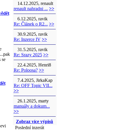
14.12.2025, renault
renault nahradni ...
>>
ědět
6.12.2025, ravik
Re: Článek o R2...
>>
30.9.2025, ravik
Re: Inzerce IV
>>
e
31.5.2025, ravik
...pak
Re: Srazy 2025
>>
 se
22.4.2025, Henri8
Re: Poloosa?
>>
7.4.2025, JirkaKap
dět
Re: OFF Topic VII...
>>
26.1.2025, marty
manuály a dokum...
>>
Zobraz více výpisů
evi
Poslední inzerát