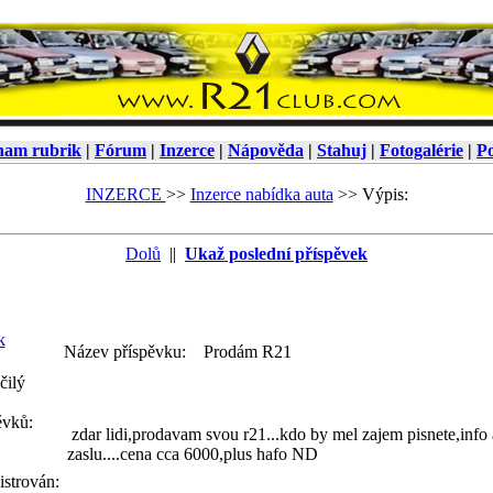
nam rubrik
|
Fórum
|
Inzerce
|
Nápověda
|
Stahuj
|
Fotogalérie
|
Po
INZERCE
>>
Inzerce nabídka auta
>>
Výpis:
Dolů
||
Ukaž poslední příspěvek
k
Název příspěvku:
Prodám R21
čilý
ěvků:
zdar lidi,prodavam svou r21...kdo by mel zajem pisnete,info 
zaslu....cena cca 6000,plus hafo ND
istrován: