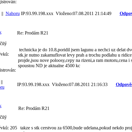
istrován:
||
Nahoru
IP:93.99.198.xxx Vloženo:07.08.2011 21:14:49
Odpov
k
Re: Prodám R21
čilý
technicka je do 10.8,poridil jsem lagunu a nechci uz delat dv
ěvků:
stk.je nutno zakamuflovat levy prah a trochu podlahu u ridice
projde,jsou nove poloosy,cepy na rizeni,a ram motoru,cena i s
spoustou ND je aktualne 4500 kc
istrován:
||
IP:93.99.198.xxx Vloženo:07.08.2011 21:16:33
Odpově
ru
k
Re: Prodám R21
čilý
ěvků: 205
takze s stk cerstvou za 6500,bude udelana,pokud nekdo proj