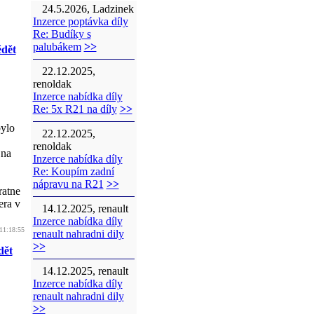
24.5.2026, Ladzinek
Inzerce poptávka díly
Re: Budíky s
palubákem
>>
dět
22.12.2025,
renoldak
Inzerce nabídka díly
Re: 5x R21 na díly
>>
bylo
22.12.2025,
renoldak
 na
Inzerce nabídka díly
Re: Koupím zadní
nápravu na R21
>>
ratne
era v
14.12.2025, renault
Inzerce nabídka díly
11:18:55
renault nahradni dily
>>
dět
14.12.2025, renault
Inzerce nabídka díly
renault nahradni dily
>>