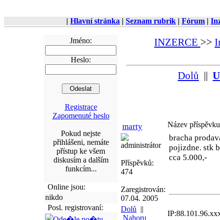
|
Hlavní stránka
|
Seznam rubrik
|
Fórum
|
In
Jméno:
INZERCE
>>
I
Heslo:
Dolů
||
U
Registrace
Zapomenuté heslo
Název příspěv
marty
Pokud nejste
bracha prodava
přihlášeni, nemáte
administrátor
pojizdne. stk 
přístup ke všem
cca 5.000,-
diskusím a dalším
Příspěvků:
funkcím...
474
Online jsou:
Zaregistrován:
nikdo
07.04. 2005
Posl. registrovaní:
Dolů
||
IP:88.101.96.xx
Nahoru