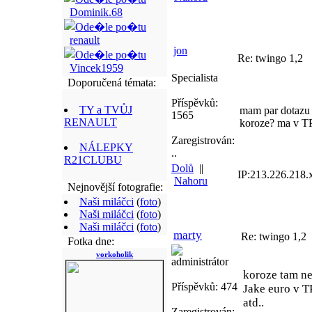
Dominik.68
renault
jon
Re: twingo 1,2
Vincek1959
Specialista
Doporučená témata:
Příspěvků:
TY a TVŮJ
mam par dotazu 
1565
RENAULT
koroze? ma v T
Zaregistrován:
NÁLEPKY
..
R21CLUBU
Dolů
||
IP:213.226.218.
Nahoru
Nejnovější fotografie:
Naši miláčci
(
foto
)
Naši miláčci
(
foto
)
Naši miláčci
(
foto
)
marty
Re: twingo 1,2
Fotka dne:
vorkoholik
administrátor
koroze tam nej
Příspěvků: 474
Jake euro v TP
atd..
Zaregistrován: