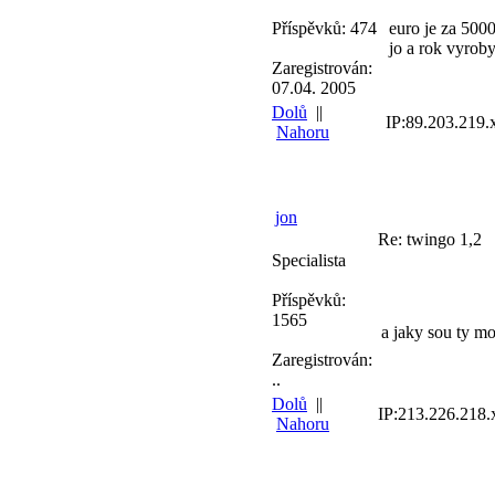
Příspěvků: 474
euro je za 5000
jo a rok vyrob
Zaregistrován:
07.04. 2005
Dolů
||
IP:89.203.219.
Nahoru
jon
Re: twingo 1,2
Specialista
Příspěvků:
1565
a jaky sou ty m
Zaregistrován:
..
Dolů
||
IP:213.226.218.
Nahoru