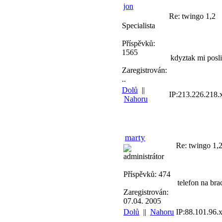
jon
Re: twingo 1,2
Specialista
Příspěvků:
1565
kdyztak mi posli
Zaregistrován:
..
Dolů
||
IP:213.226.218.
Nahoru
marty
Re: twingo 1,
administrátor
Příspěvků: 474
telefon na br
Zaregistrován:
07.04. 2005
Dolů
||
Nahoru
IP:88.101.96.