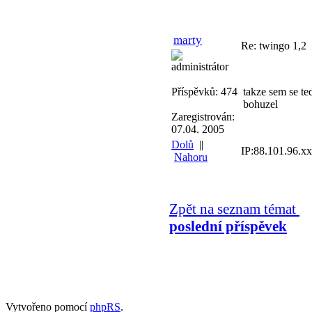
marty
Re: twingo 1,2
administrátor
Příspěvků: 474
takze sem se te
bohuzel
Zaregistrován:
07.04. 2005
Dolů
||
IP:88.101.96.x
Nahoru
Zpět na seznam témat
poslední příspěvek
Vytvořeno pomocí
phpRS
.