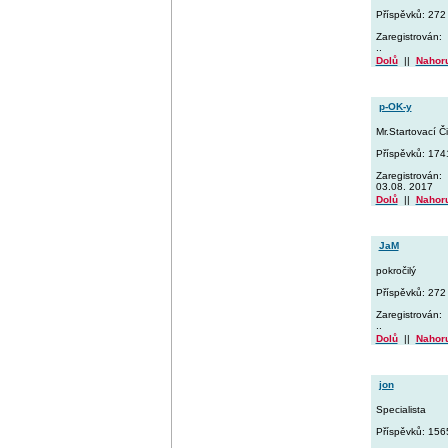
Příspěvků: 272
Zaregistrován:
..
Dolů
||
Nahor
p-OK-y
Mr.Startovací Či
Příspěvků: 174
Zaregistrován:
03.08. 2017
Dolů
||
Nahor
JaM
pokročilý
Příspěvků: 272
Zaregistrován:
..
Dolů
||
Nahor
jon
Specialista
Příspěvků: 156