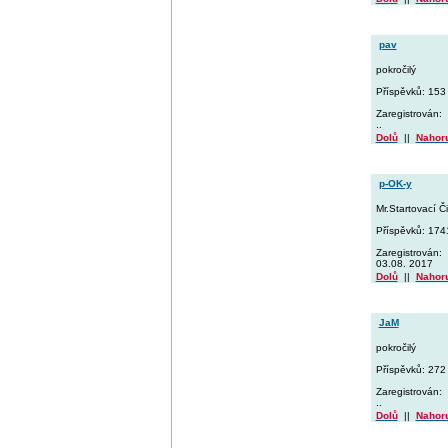
pav
pokročilý
Příspěvků: 153
Zaregistrován:
..
Dolů
||
Nahor
p-OK-y
Mr.Startovací Či
Příspěvků: 174
Zaregistrován:
03.08. 2017
Dolů
||
Nahor
JaM
pokročilý
Příspěvků: 272
Zaregistrován:
..
Dolů
||
Nahor