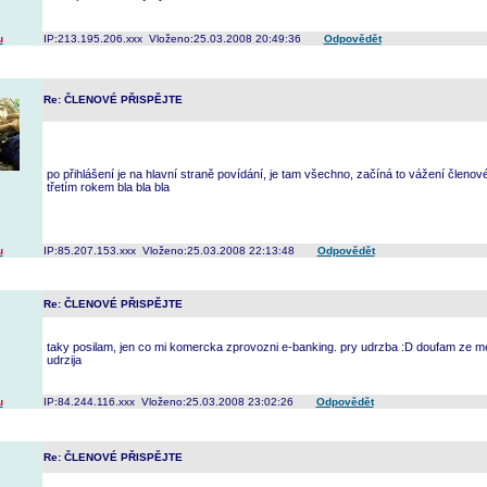
u
IP:213.195.206.xxx Vloženo:25.03.2008 20:49:36
Odpovědět
Re: ČLENOVÉ PŘISPĚJTE
po přihlášení je na hlavní straně povídání, je tam všechno, začíná to vážení členové...
třetím rokem bla bla bla
u
IP:85.207.153.xxx Vloženo:25.03.2008 22:13:48
Odpovědět
Re: ČLENOVÉ PŘISPĚJTE
taky posilam, jen co mi komercka zprovozni e-banking. pry udrzba :D doufam ze m
udrzija
u
IP:84.244.116.xxx Vloženo:25.03.2008 23:02:26
Odpovědět
Re: ČLENOVÉ PŘISPĚJTE