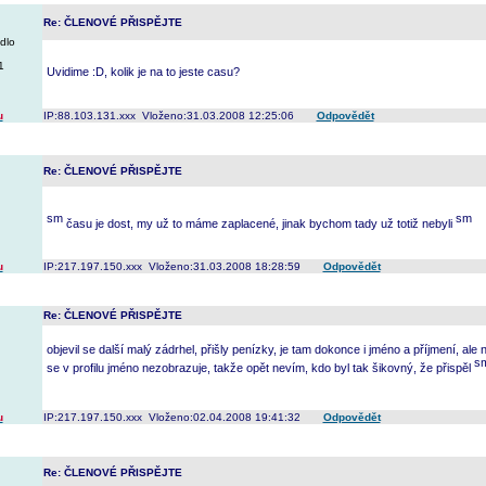
Re: ČLENOVÉ PŘISPĚJTE
dlo
1
Uvidime :D, kolik je na to jeste casu?
u
IP:88.103.131.xxx Vloženo:31.03.2008 12:25:06
Odpovědět
Re: ČLENOVÉ PŘISPĚJTE
času je dost, my už to máme zaplacené, jinak bychom tady už totiž nebyli
u
IP:217.197.150.xxx Vloženo:31.03.2008 18:28:59
Odpovědět
Re: ČLENOVÉ PŘISPĚJTE
objevil se další malý zádrhel, přišly penízky, je tam dokonce i jméno a příjmení, ale
se v profilu jméno nezobrazuje, takže opět nevím, kdo byl tak šikovný, že přispěl
u
IP:217.197.150.xxx Vloženo:02.04.2008 19:41:32
Odpovědět
Re: ČLENOVÉ PŘISPĚJTE