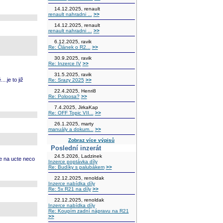
14.12.2025, renault
renault nahradni ...
>>
14.12.2025, renault
renault nahradni ...
>>
6.12.2025, ravik
Re: Článek o R2...
>>
30.9.2025, ravik
Re: Inzerce IV
>>
31.5.2025, ravik
.je to již
Re: Srazy 2025
>>
22.4.2025, Henri8
Re: Poloosa?
>>
7.4.2025, JirkaKap
Re: OFF Topic VII...
>>
26.1.2025, marty
manuály a dokum...
>>
Zobraz více výpisů
Poslední inzerát
24.5.2026, Ladzinek
e na ucte neco
Inzerce poptávka díly
Re: Budíky s palubákem
>>
22.12.2025, renoldak
Inzerce nabídka díly
Re: 5x R21 na díly
>>
22.12.2025, renoldak
Inzerce nabídka díly
Re: Koupím zadní nápravu na R21
>>