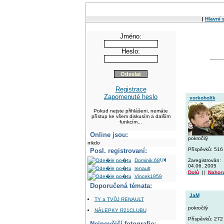
|
Hlavní 
Jméno:
Heslo:
Registrace
Zapomenuté heslo
vorkoholik
Pokud nejste přihlášeni, nemáte
přístup ke všem diskusím a dalším
funkcím...
Online jsou:
pokročilý
nikdo
Příspěvků: 516
Posl. registrovaní:
Dominik.68
Zaregistrován:
04.06. 2005
renault
Dolů
||
Nahor
Vincek1959
Doporučená témata:
JaM
TY a TVŮJ RENAULT
pokročilý
NÁLEPKY R21CLUBU
Příspěvků: 272
Nejnovější fotografie: