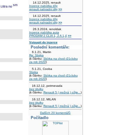
14.12.2025, renault
Inzerce nabídka díly
 zitra no
renault nahradni dily
>>
14.12.2025, renault
Inzerce nabídka díly
renault nahradni dily
>>
26.3.2024, renoldak
Inzerce nabídka auta
PRODÁM 2 CLIA 1, 2 A 1,4
>>
Vstoupit do inzerce
Poslední komentáře:
6.1.21, Martin
Re: Sbirka
(k článku:
Sbírka na chod r21clubu
za rok 2020
)
5.1.21, Cooba
Sbirka
(k článku:
Sbírka na chod r21clubu
za rok 2020
)
16.12.12, petrnevada
bez titulku
(k článku:
Renault 5 ( možná ) ožije...
)
16.12.12, MILAN
bez titulku
(k článku:
Renault 5 ( možná ) ožije...
)
Dalších 20 komentářů
Počítadlo