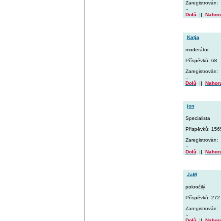
Zaregistrován:
..
Dolů
||
Nahor
Katja
moderátor
Příspěvků: 68
Zaregistrován:
..
Dolů
||
Nahor
jon
Specialista
Příspěvků: 156
Zaregistrován:
..
Dolů
||
Nahor
JaM
pokročilý
Příspěvků: 272
Zaregistrován:
..
Dolů
||
Nahor