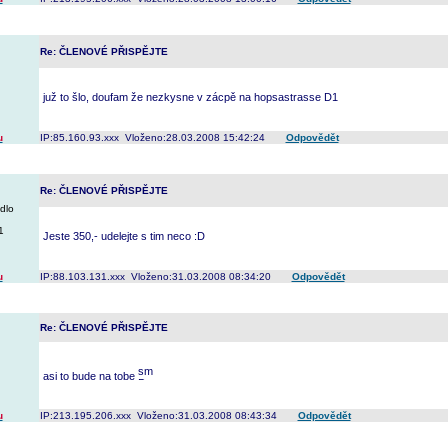
Re: ČLENOVÉ PŘISPĚJTE
juž to šlo, doufam že nezkysne v zácpě na hopsastrasse D1
u
IP:85.160.93.xxx Vloženo:28.03.2008 15:42:24
Odpovědět
Re: ČLENOVÉ PŘISPĚJTE
dlo
1
Jeste 350,- udelejte s tim neco :D
u
IP:88.103.131.xxx Vloženo:31.03.2008 08:34:20
Odpovědět
Re: ČLENOVÉ PŘISPĚJTE
asi to bude na tobe
u
IP:213.195.206.xxx Vloženo:31.03.2008 08:43:34
Odpovědět