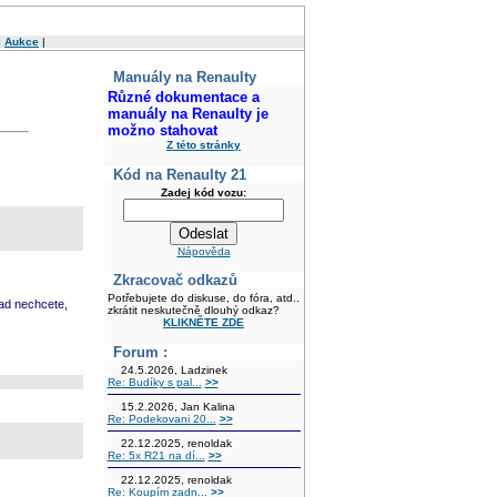
|
Aukce
|
Manuály na Renaulty
Různé dokumentace a
manuály na Renaulty je
možno stahovat
Z této stránky
Kód na Renaulty 21
Zadej kód vozu:
Nápověda
Zkracovač odkazů
Potřebujete do diskuse, do fóra, atd..
ad nechcete,
zkrátit neskutečně dlouhý odkaz?
KLIKNĚTE ZDE
Forum :
24.5.2026, Ladzinek
Re: Budíky s pal...
>>
15.2.2026, Jan Kalina
Re: Podekovani 20...
>>
22.12.2025, renoldak
Re: 5x R21 na dí...
>>
22.12.2025, renoldak
Re: Koupím zadn...
>>