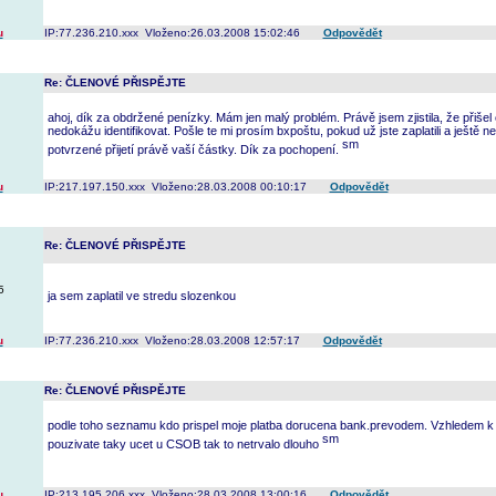
u
IP:77.236.210.xxx Vloženo:26.03.2008 15:02:46
Odpovědět
Re: ČLENOVÉ PŘISPĚJTE
ahoj, dík za obdržené penízky. Mám jen malý problém. Právě jsem zjistila, že přišel
nedokážu identifikovat. Pošle te mi prosím bxpoštu, pokud už jste zaplatili a ještě n
potvrzené přijetí právě vaší částky. Dík za pochopení.
u
IP:217.197.150.xxx Vloženo:28.03.2008 00:10:17
Odpovědět
Re: ČLENOVÉ PŘISPĚJTE
5
ja sem zaplatil ve stredu slozenkou
u
IP:77.236.210.xxx Vloženo:28.03.2008 12:57:17
Odpovědět
Re: ČLENOVÉ PŘISPĚJTE
podle toho seznamu kdo prispel moje platba dorucena bank.prevodem. Vzhledem k
pouzivate taky ucet u CSOB tak to netrvalo dlouho
u
IP:213.195.206.xxx Vloženo:28.03.2008 13:00:16
Odpovědět