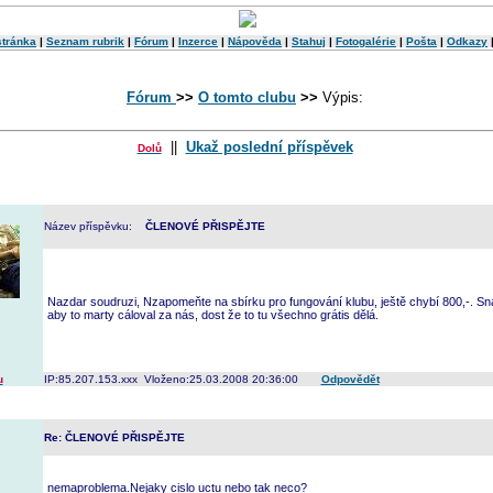
stránka
|
Seznam rubrik
|
Fórum
|
Inzerce
|
Nápověda
|
Stahuj
|
Fotogalérie
|
Pošta
|
Odkazy
Fórum
>>
O tomto clubu
>>
Výpis:
||
Ukaž poslední příspěvek
Dolů
Název příspěvku:
ČLENOVÉ PŘISPĚJTE
Nazdar soudruzi, Nzapomeňte na sbírku pro fungování klubu, ještě chybí 800,-. Sn
aby to marty cáloval za nás, dost že to tu všechno grátis dělá.
u
IP:85.207.153.xxx Vloženo:25.03.2008 20:36:00
Odpovědět
Re: ČLENOVÉ PŘISPĚJTE
nemaproblema.Nejaky cislo uctu nebo tak neco?