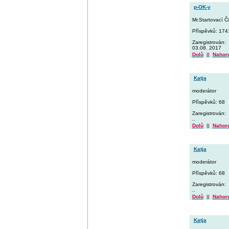
p-OK-y
Mr.Startovací Či
Příspěvků: 174
Zaregistrován:
03.08. 2017
Dolů
||
Nahor
Katja
moderátor
Příspěvků: 68
Zaregistrován:
..
Dolů
||
Nahor
Katja
moderátor
Příspěvků: 68
Zaregistrován:
..
Dolů
||
Nahor
Katja