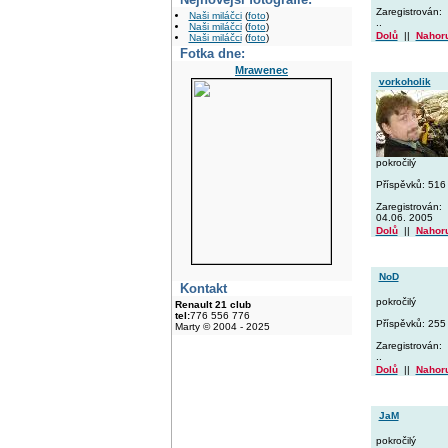
Zaregistrován:
Naši miláčci
(
foto
)
..
Naši miláčci
(
foto
)
Dolů
||
Nahor
Naši miláčci
(
foto
)
Fotka dne:
Mrawenec
vorkoholik
pokročilý
Příspěvků: 516
Zaregistrován:
04.06. 2005
Dolů
||
Nahor
NoD
Kontakt
pokročilý
Renault 21 club
tel:
776 556 776
Příspěvků: 255
Marty © 2004 - 2025
Zaregistrován:
..
Dolů
||
Nahor
JaM
pokročilý