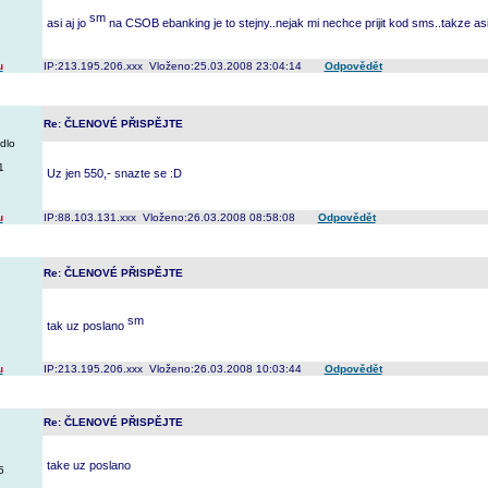
asi aj jo
na CSOB ebanking je to stejny..nejak mi nechce prijit kod sms..takze asi
u
IP:213.195.206.xxx Vloženo:25.03.2008 23:04:14
Odpovědět
Re: ČLENOVÉ PŘISPĚJTE
dlo
1
Uz jen 550,- snazte se :D
u
IP:88.103.131.xxx Vloženo:26.03.2008 08:58:08
Odpovědět
Re: ČLENOVÉ PŘISPĚJTE
tak uz poslano
u
IP:213.195.206.xxx Vloženo:26.03.2008 10:03:44
Odpovědět
Re: ČLENOVÉ PŘISPĚJTE
take uz poslano
5