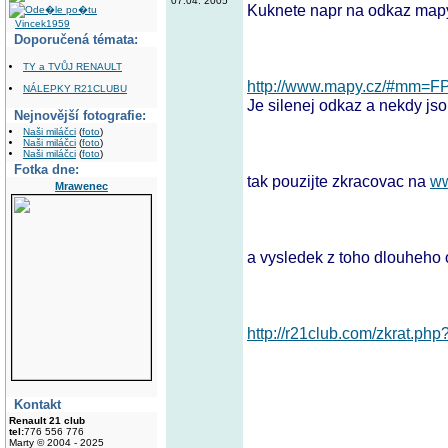
07.04. 2005
Kuknete napr na odkaz map
Vincek1959
Doporučená témata:
TY a TVŮJ RENAULT
http://www.mapy.cz/#mm
NÁLEPKY R21CLUBU
Je silenej odkaz a nekdy jso
Nejnovější fotografie:
Naši miláčci
(
foto
)
Naši miláčci
(
foto
)
Naši miláčci
(
foto
)
Fotka dne:
tak pouzijte zkracovac na
ww
Mrawenec
a vysledek z toho dlouheho 
http://r21club.com/zkrat.ph
Kontakt
Renault 21 club
tel:
776 556 776
Marty © 2004 - 2025