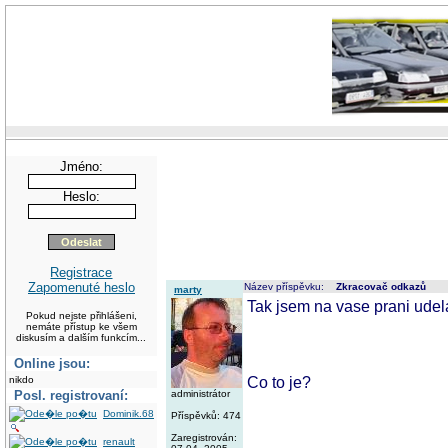
Jméno:
Heslo:
Registrace
Zapomenuté heslo
Název příspěvku:
Zkracovač odkazů
marty
Tak jsem na vase prani udel
Pokud nejste přihlášeni,
nemáte přístup ke všem
diskusím a dalším funkcím...
Online jsou:
Co to je?
nikdo
Posl. registrovaní:
administrátor
Dominik.68
Příspěvků: 474
Zaregistrován:
renault