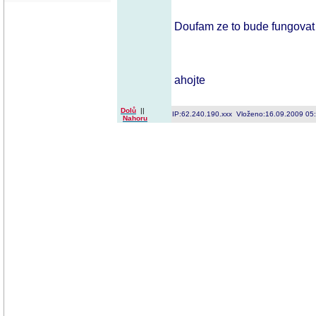
Doufam ze to bude fungovat 
ahojte
Dolů
||
IP:62.240.190.xxx Vloženo:16.09.2009 05
Nahoru