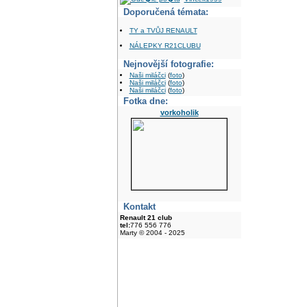
Doporučená témata:
TY a TVŮJ RENAULT
NÁLEPKY R21CLUBU
Nejnovější fotografie:
Naši miláčci
(
foto
)
Naši miláčci
(
foto
)
Naši miláčci
(
foto
)
Fotka dne:
vorkoholik
Kontakt
Renault 21 club
tel:
776 556 776
Marty © 2004 - 2025