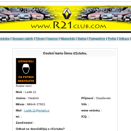
stránka
|
Seznam rubrik
|
Fórum
|
Inzerce
|
Nápověda
|
Stahuj
|
Fotogalérie
|
Pošta
|
Odkazy
Osobní karta člena r21clubu.
Avatar není.
Nick :
Ladik.11
Jméno :
Vladimír
Příjmení :
Ostaševski
Město :
Mělník 27601
Věk :
Mail :
Ladik.11@email.cz
www stránky :
tel. :
ICQ. :
Zaměstnání :
Odkud se dozvěděl(a) o r21clubu?