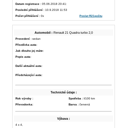
Datum registrace :
05.06.2018 20:41:
Poslední přihlášení :
10.9.2018 11:53
Počet přihlášení :
0x
Poslat R21poštu
Automobil :
Renault 21 Quadra turbo 2,0
Provedení :
sedan
Přezdívka auta:
Jak dlouho jej máte:
Popis auta:
Další aktuální auta:
Předcházející auta:
Technické údaje :
Rok výroby :
Spotřeba :
l/100 km
Převodovka:
Barva :
červená
Výbava :
4 x 4,