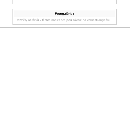
Fotogalérie :
Rozměry obrázků v těchto náhledech jsou závislé na velikosti originálu.