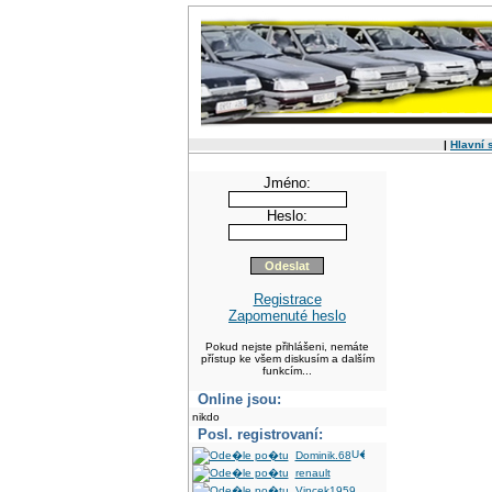
|
Hlavní 
Jméno:
Heslo:
Registrace
Zapomenuté heslo
Pokud nejste přihlášeni, nemáte
přístup ke všem diskusím a dalším
funkcím...
Online jsou:
nikdo
Posl. registrovaní:
Dominik.68
renault
Vincek1959