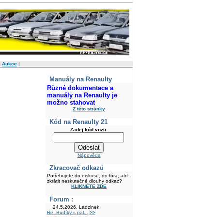
|
Aukce
|
Manuály na Renaulty
Různé dokumentace a
manuály na Renaulty je
možno stahovat
Z této stránky
Kód na Renaulty 21
Zadej kód vozu:
Nápověda
Zkracovač odkazů
Potřebujete do diskuse, do fóra, atd..
zkrátit neskutečně dlouhý odkaz?
KLIKNĚTE ZDE
Forum :
24.5.2026, Ladzinek
Re: Budíky s pal...
>>