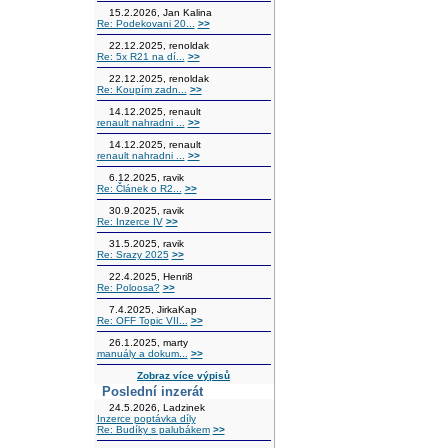
15.2.2026, Jan Kalina
Re: Podekovani 20...
>>
22.12.2025, renoldak
Re: 5x R21 na dí...
>>
22.12.2025, renoldak
Re: Koupím zadn...
>>
14.12.2025, renault
renault nahradni ...
>>
14.12.2025, renault
renault nahradni ...
>>
6.12.2025, ravik
Re: Článek o R2...
>>
30.9.2025, ravik
Re: Inzerce IV
>>
31.5.2025, ravik
Re: Srazy 2025
>>
22.4.2025, Henri8
Re: Poloosa?
>>
7.4.2025, JirkaKap
Re: OFF Topic VII...
>>
26.1.2025, marty
manuály a dokum...
>>
Zobraz více výpisů
Poslední inzerát
24.5.2026, Ladzinek
Inzerce poptávka díly
Re: Budíky s palubákem
>>