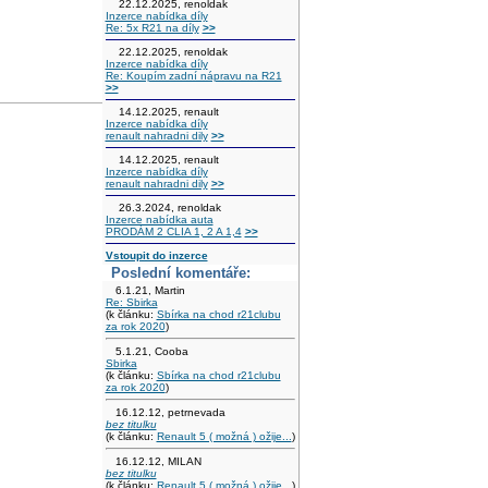
22.12.2025, renoldak
Inzerce nabídka díly
Re: 5x R21 na díly
>>
22.12.2025, renoldak
Inzerce nabídka díly
Re: Koupím zadní nápravu na R21
>>
14.12.2025, renault
Inzerce nabídka díly
renault nahradni dily
>>
14.12.2025, renault
Inzerce nabídka díly
renault nahradni dily
>>
26.3.2024, renoldak
Inzerce nabídka auta
PRODÁM 2 CLIA 1, 2 A 1,4
>>
Vstoupit do inzerce
Poslední komentáře:
6.1.21, Martin
Re: Sbirka
(k článku:
Sbírka na chod r21clubu
za rok 2020
)
5.1.21, Cooba
Sbirka
(k článku:
Sbírka na chod r21clubu
za rok 2020
)
16.12.12, petrnevada
bez titulku
(k článku:
Renault 5 ( možná ) ožije...
)
16.12.12, MILAN
bez titulku
(k článku:
Renault 5 ( možná ) ožije...
)