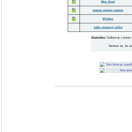
Moc dymí
pomoc pomoc pomoc
tříválec
stále nouzový režim
Statistika:
Celkem je v tomto 
Nedivte se, že má
Toto téma je uzamč
Toto tém