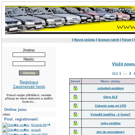
|
Hlavní stránka
|
Seznam rubrik
|
Fórum
|
Jméno:
Heslo:
Vložit novo
<<
|
1
.....
3
Zámek
Název otázky
Registrace
Zapomenuté heslo
volnobeh-problem
Pokud nejste přihlášeni, nemáte
Oleje ELF
přístup ke všem diskusím a dalším
funkcím...
Cukanie auta pri LPG
Online jsou:
nikdo
Vypadlá hadička - k čemu?
Posl. registrovaní:
veko ventilou
Dominik.68
renault
olej do prevodovky
Vincek1959