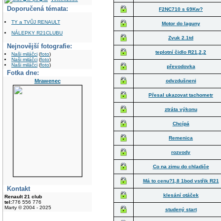
Doporučená témata:
F2NC710 s 69Kw?
TY a TVŮJ RENAULT
Motor do laguny
NÁLEPKY R21CLUBU
Zvuk 2.1td
Nejnovější fotografie:
teplotní čidlo R21,2,2
Naši miláčci
(
foto
)
Naši miláčci
(
foto
)
Naši miláčci
(
foto
)
převodovka
Fotka dne:
Mrawenec
odvzdušneni
Přesal ukazovat tachometr
ztráta výkonu
Chcípá
Remenica
rozvody
Co na zimu do chladiče
Má to cenu?1,8 1bod vstřik R21
Kontakt
klesání otáček
Renault 21 club
tel:
776 556 776
Marty © 2004 - 2025
studený start