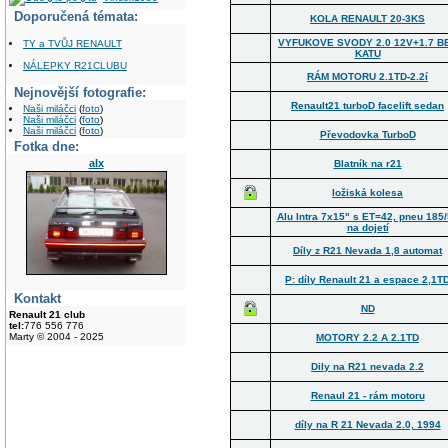
Doporučená témata:
KOLA RENAULT 20-3KS
VYFUKOVE SVODY 2.0 12V+1.7 B
TY a TVŮJ RENAULT
KATU
NÁLEPKY R21CLUBU
RÁM MOTORU 2.1TD-2.2í
Nejnovější fotografie:
Renault21 turboD facelift sedan
Naši miláčci
(
foto
)
Naši miláčci
(
foto
)
Naši miláčci
(
foto
)
Převodovka TurboD
Fotka dne:
alx
Blatník na r21
ložiská kolesa
Alu Intra 7x15" s ET=42, pneu 185
na dojetí
Díly z R21 Nevada 1,8 automat
P: díly Renault 21 a espace 2,1T
Kontakt
ND
Renault 21 club
tel:
776 556 776
Marty © 2004 - 2025
MOTORY 2.2 A 2.1TD
Dily na R21 nevada 2.2
Renaul 21 - rám motoru
díly na R 21 Nevada 2.0, 1994