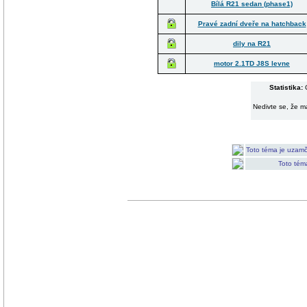
Bílá R21 sedan (phase1)
Pravé zadní dveře na hatchback
dily na R21
motor 2.1TD J8S levne
Statistika:
C
Nedivte se, že má
Toto téma je uzamč
Toto tém