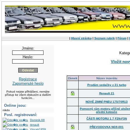
|
Hlavní stránka
|
Seznam rubrik
|
Fórum
|
Jméno:
Kateg
Heslo:
Vložit nov
Zámek
Název inzerátu
Registrace
Zapomenuté heslo
Prodám sedačky z 21 turbo
Pokud nejste přihlášeni, nemáte
Renault 21
přístup ke všem diskusím a dalším
funkcím...
NOVÉ ZIMNÍ PNEU 175/70R13
Online jsou:
Pomocný rám motoru příčné uložen
nikdo
přední kotouče
Posl. registrovaní:
ČÁSTI MOTORU 1.7 F2N-F3N
Dominik.68
renault
PŘEVODOVKA NG9-001
Vincek1959