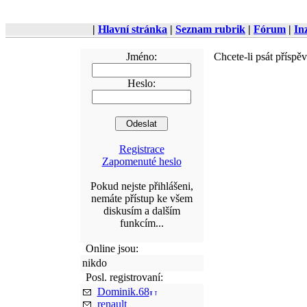
|
Hlavní stránka
|
Seznam rubrik
|
Fórum
|
In
Jméno:
Chcete-li psát příspě
Heslo:
Registrace
Zapomenuté heslo
Pokud nejste přihlášeni,
nemáte přístup ke všem
diskusím a dalším
funkcím...
Online jsou:
nikdo
Posl. registrovaní:
Dominik.68
renault