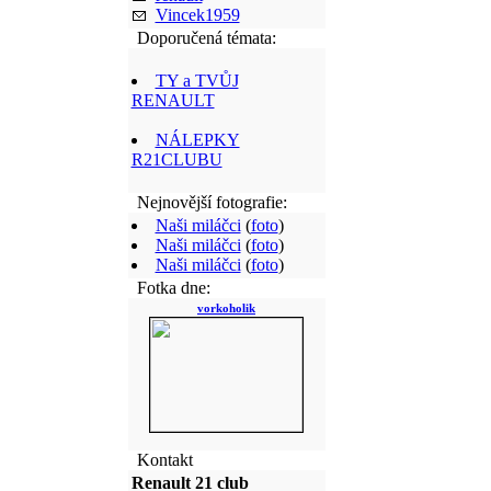
Vincek1959
Doporučená témata:
TY a TVŮJ
RENAULT
NÁLEPKY
R21CLUBU
Nejnovější fotografie:
Naši miláčci
(
foto
)
Naši miláčci
(
foto
)
Naši miláčci
(
foto
)
Fotka dne:
vorkoholik
Kontakt
Renault 21 club