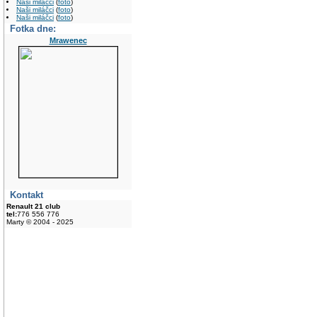
Naši miláčci
(
foto
)
Naši miláčci
(
foto
)
Naši miláčci
(
foto
)
Fotka dne:
Mrawenec
Kontakt
Renault 21 club
tel:
776 556 776
Marty © 2004 - 2025