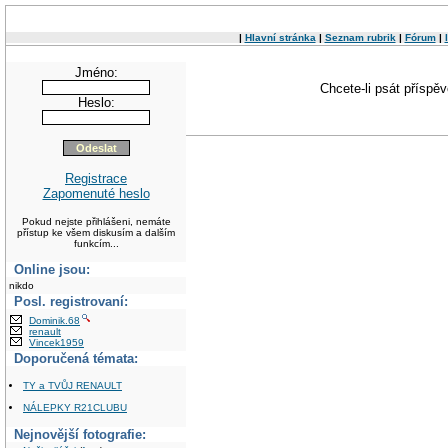
|
Hlavní stránka
|
Seznam rubrik
|
Fórum
|
Jméno:
Chcete-li psát příspě
Heslo:
Registrace
Zapomenuté heslo
Pokud nejste přihlášeni, nemáte
přístup ke všem diskusím a dalším
funkcím...
Online jsou:
nikdo
Posl. registrovaní:
Dominik.68
renault
Vincek1959
Doporučená témata:
TY a TVŮJ RENAULT
NÁLEPKY R21CLUBU
Nejnovější fotografie: