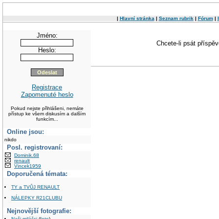
|
Hlavní stránka
|
Seznam rubrik
|
Fórum
|
Jméno:
Chcete-li psát příspě
Heslo:
Registrace
Zapomenuté heslo
Pokud nejste přihlášeni, nemáte
přístup ke všem diskusím a dalším
funkcím...
Online jsou:
nikdo
Posl. registrovaní:
Dominik.68
renault
Vincek1959
Doporučená témata:
TY a TVŮJ RENAULT
NÁLEPKY R21CLUBU
Nejnovější fotografie:
Naši miláčci
(
foto
)