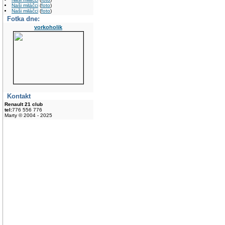
Naši miláčci
(
foto
)
Naši miláčci
(
foto
)
Fotka dne:
vorkoholik
Kontakt
Renault 21 club
tel:
776 556 776
Marty © 2004 - 2025