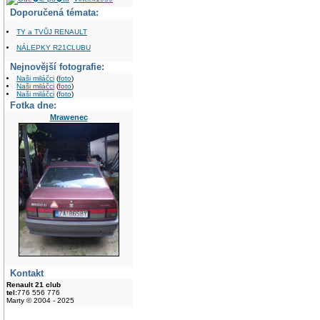
Doporučená témata:
TY a TVŮJ RENAULT
NÁLEPKY R21CLUBU
Nejnovější fotografie:
Naši miláčci
(
foto
)
Naši miláčci
(
foto
)
Naši miláčci
(
foto
)
Fotka dne:
Mrawenec
Kontakt
Renault 21 club
tel:
776 556 776
Marty © 2004 - 2025