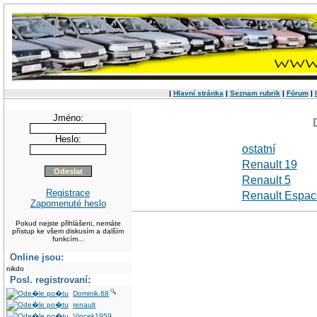
|
Hlavní stránka
|
Seznam rubrik
|
Fórum
|
Jméno:
Heslo:
ostatní
Renault 19
Renault 5
Registrace
Renault Espac
Zapomenuté heslo
Pokud nejste přihlášeni, nemáte
přístup ke všem diskusím a dalším
funkcím...
Online jsou:
nikdo
Posl. registrovaní:
Dominik.68
renault
Vincek1959