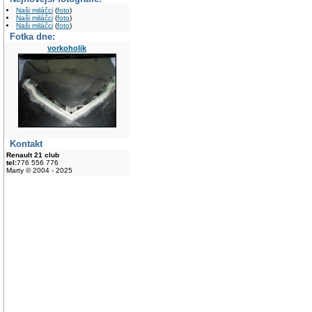
Naši miláčci
(
foto
)
Naši miláčci
(
foto
)
Naši miláčci
(
foto
)
Fotka dne:
vorkoholik
Kontakt
Renault 21 club
tel:
776 556 776
Marty © 2004 - 2025