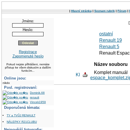
|
Hlavní stránka
|
Seznam rubrik
|
Fórum
|
Jméno:
Heslo:
ostatní
Renault 19
Renault 5
Registrace
Renault Espac
Zapomenuté heslo
Název souboru
Pokud nejste přihlášeni, nemáte
přístup ke všem diskusím a dalším
funkcím...
Komplet manuál
espace_komplet.zi
Online jsou:
nikdo
Posl. registrovaní:
Dominik.68
renault
Vincek1959
Doporučená témata:
TY a TVŮJ RENAULT
NÁLEPKY R21CLUBU
Nejnovější fotografie: