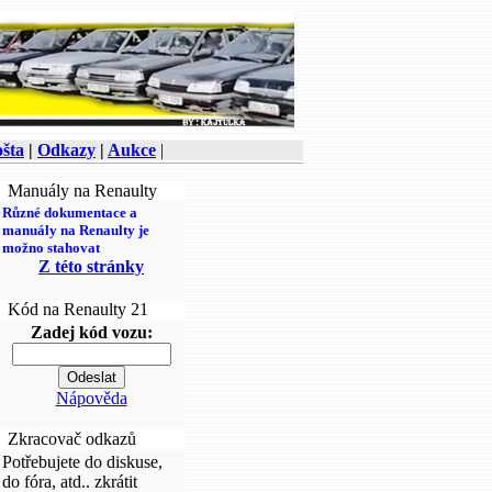
šta
|
Odkazy
|
Aukce
|
Manuály na Renaulty
Různé dokumentace a
manuály na Renaulty je
možno stahovat
Z této stránky
Kód na Renaulty 21
Zadej kód vozu:
Nápověda
Zkracovač odkazů
Potřebujete do diskuse,
do fóra, atd.. zkrátit