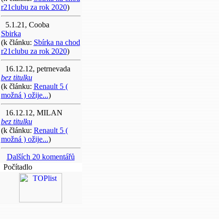
r21clubu za rok 2020
)
5.1.21, Cooba
Sbirka
(k článku:
Sbírka na chod
r21clubu za rok 2020
)
16.12.12, petrnevada
bez titulku
(k článku:
Renault 5 (
možná ) ožije...
)
16.12.12, MILAN
bez titulku
(k článku:
Renault 5 (
možná ) ožije...
)
Dalších 20 komentářů
Počítadlo