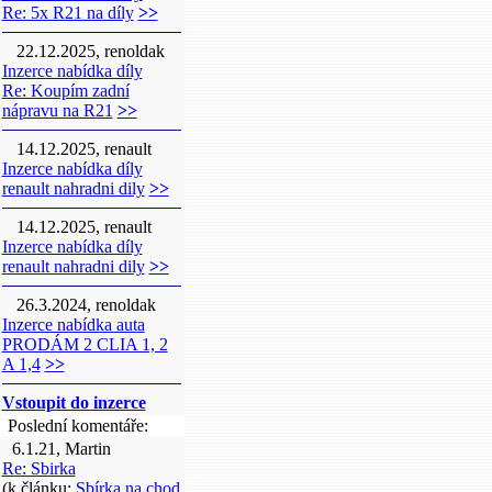
Re: 5x R21 na díly
>>
22.12.2025, renoldak
Inzerce nabídka díly
Re: Koupím zadní
nápravu na R21
>>
14.12.2025, renault
Inzerce nabídka díly
renault nahradni dily
>>
14.12.2025, renault
Inzerce nabídka díly
renault nahradni dily
>>
26.3.2024, renoldak
Inzerce nabídka auta
PRODÁM 2 CLIA 1, 2
A 1,4
>>
Vstoupit do inzerce
Poslední komentáře:
6.1.21, Martin
Re: Sbirka
(k článku:
Sbírka na chod