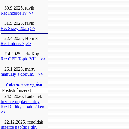
30.9.2025, ravik
Re: Inzerce IV
>>
31.5.2025, ravik
Re: Srazy 2025
>>
22.4.2025, Henri8
Re: Poloosa?
>>
7.4.2025, JirkaKap
Re: OFF Topic VII...
>>
26.1.2025, marty
manuály a dokum...
>>
Zobraz více výpisů
Poslední inzerát
24.5.2026, Ladzinek
Inzerce poptávka díly
Re: Budíky s palubákem
>>
22.12.2025, renoldak
Inzerce nabídka díly