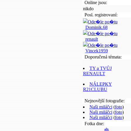
Online jsou:
nikdo
Posl. registrovaní:
Dominik.68
renault
Vincek1959
Doporučená témata:
TY a TVŮJ
RENAULT
NÁLEPKY
R21CLUBU
Nejnovější fotografie:
Naši miláčci
(
foto
)
Naši miláčci
(
foto
)
Naši miláčci
(
foto
)
Fotka dne:
alx