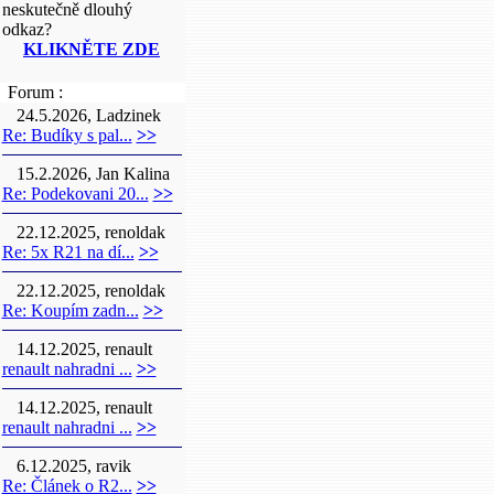
neskutečně dlouhý
odkaz?
KLIKNĚTE ZDE
Forum :
24.5.2026, Ladzinek
Re: Budíky s pal...
>>
15.2.2026, Jan Kalina
Re: Podekovani 20...
>>
22.12.2025, renoldak
Re: 5x R21 na dí...
>>
22.12.2025, renoldak
Re: Koupím zadn...
>>
14.12.2025, renault
renault nahradni ...
>>
14.12.2025, renault
renault nahradni ...
>>
6.12.2025, ravik
Re: Článek o R2...
>>