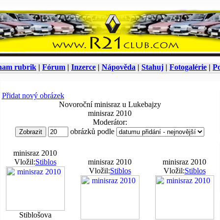
nam rubrik
|
Fórum
|
Inzerce
|
Nápověda
|
Stahuj
|
Fotogalérie
|
Po
Přidat nový obrázek
Novoroční minisraz u Lukebajzy
minisraz 2010
Moderátor:
obrázků podle
minisraz 2010
Vložil:
Stiblos
minisraz 2010
minisraz 2010
Vložil:
Stiblos
Vložil:
Stiblos
Stiblošova