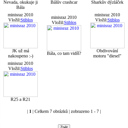
Nevada, okukuje ji
Bálův crashcar
Sharkův dýzláček
Bála
minisraz 2010
minisraz 2010
minisraz 2010
Vložil:
Stiblos
Vložil:
Stiblos
Vložil:
Stiblos
JK už má
Obdivování
Bála, co tam vidíš?
nakoupeno :-)
motoru "diesel"
minisraz 2010
Vložil:
Stiblos
R25 a R21
|
1
| Celkem 7 obrázků | zobrazeno 1 - 7 |