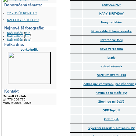
Doporučená témata:
SAMOLEPKY
TY a TVŮJ RENAULT
HAPY BIRTHDAY
NÁLEPKY R21CLUBU
Novy redaktor
Nejnovější fotografie:
Nový vzhled hlavní stránky
Naši miláčci
(
foto
)
Naši miláčci
(
foto
)
Naši miláčci
(
foto
)
Inzerce ve foru
Fotka dne:
nova verze fora
vorkoholik
brzdy
vzhled stranek
VIZITKY R21CLUBU
odkaz pre všetkych ( pro všechny ) 
Kontakt
nevim co to može byt
Renault 21 club
tel:
776 556 776
Zjevil se mi Ježíš
Marty © 2004 - 2025
OFF Topic II
OFF Topik
Výjezdní zasedání R21clubu #2