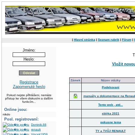
|
Hlavní stránka
|
Seznam rubrik
|
Fórum
|
Jméno:
Heslo:
Vložit novo
Zámek
Název otázky
Registrace
Zapomenuté heslo
Podekovani
Pokud nejste přihlášeni, nemáte
manuály a dokumentace na Renaul
přístup ke všem diskusím a dalším
funkcím...
Tento web , atd...
Online jsou:
sbírka 2021
nikdo
Posl. registrovaní:
pokusne tema
Dominik.68
renault
TY a TVŮJ RENAULT
Vincek1959