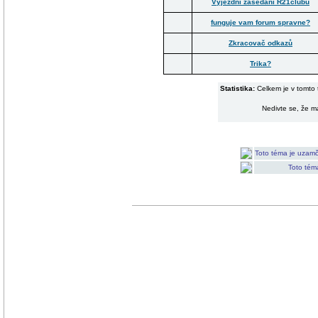
Výjezdní zasedání R21clubu
funguje vam forum spravne?
Zkracovač odkazů
Trika?
Statistika:
Celkem je v tomto 
Nedivte se, že má
Toto téma je uzamč
Toto tém