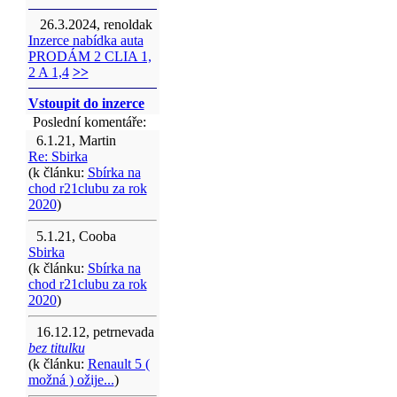
26.3.2024, renoldak
Inzerce nabídka auta
PRODÁM 2 CLIA 1,
2 A 1,4
>>
Vstoupit do inzerce
Poslední komentáře:
6.1.21, Martin
Re: Sbirka
(k článku:
Sbírka na
chod r21clubu za rok
2020
)
5.1.21, Cooba
Sbirka
(k článku:
Sbírka na
chod r21clubu za rok
2020
)
16.12.12, petrnevada
bez titulku
(k článku:
Renault 5 (
možná ) ožije...
)