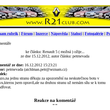
nam rubrik
|
Fórum
|
Inzerce
|
Nápověda
|
Stahuj
|
Fotogalérie
|
Po
entáře
ke článku: Renault 5 ( možná ) ožije...
ze dne 15.12.2012, autor článku: petrnevada
entář ze dne:
16.12.2012 15:23:21
or:
petrnevada (aichlman.petr@seznam.cz)
ulek:
zo,na jednu stranu děkuju za upozornění na neskutečnou botu v
vu,kterou jsem opravil,ale na druhou stranu už nemám sílu se k tomu
adřovat.
Reakce na komentář
""