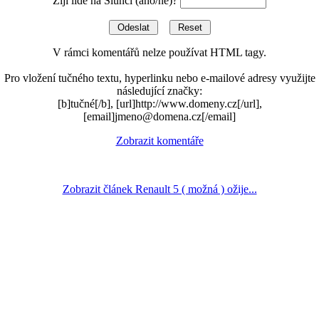
Žijí lidé na Slunci (ano/ne)?
V rámci komentářů nelze používat HTML tagy.
Pro vložení tučného textu, hyperlinku nebo e-mailové adresy využijte
následující značky:
[b]tučné[/b], [url]http://www.domeny.cz[/url],
[email]jmeno@domena.cz[/email]
Zobrazit komentáře
Zobrazit článek Renault 5 ( možná ) ožije...