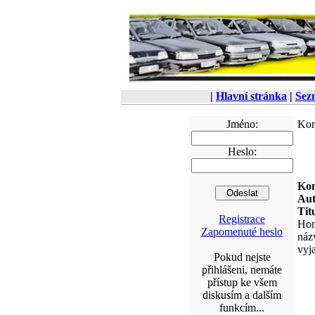
|
Hlavní stránka
|
Sez
Jméno:
Kom
Heslo:
Kom
Aut
Tit
Registrace
Hon
Zapomenuté heslo
náz
vyj
Pokud nejste
přihlášeni, nemáte
přístup ke všem
diskusím a dalším
funkcím...