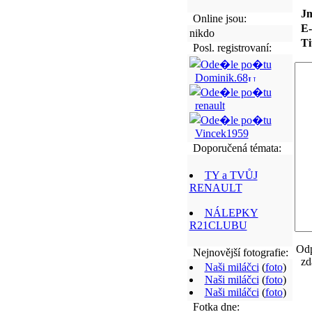
Jm
Online jsou:
E-
nikdo
Ti
Posl. registrovaní:
Dominik.68
renault
Vincek1959
Doporučená témata:
TY a TVŮJ
RENAULT
NÁLEPKY
R21CLUBU
Odp
Nejnovější fotografie:
zd
Naši miláčci
(
foto
)
Naši miláčci
(
foto
)
Naši miláčci
(
foto
)
Fotka dne: