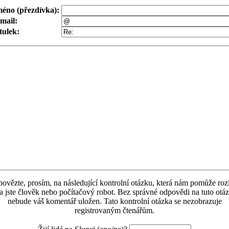
éno (přezdívka):
mail:
tulek:
ovězte, prosím, na následující kontrolní otázku, která nám pomůže rozli
a jste člověk nebo počítačový robot. Bez správné odpovědi na tuto otá
nebude váš komentář uložen. Tato kontrolní otázka se nezobrazuje
registrovaným čtenářům.