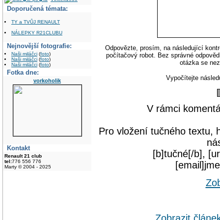
Doporučená témata:
TY a TVŮJ RENAULT
NÁLEPKY R21CLUBU
Nejnovější fotografie:
Odpovězte, prosím, na následující kontr
Naši miláčci
(
foto
)
počítačový robot. Bez správné odpovědi
Naši miláčci
(
foto
)
otázka se nez
Naši miláčci
(
foto
)
Fotka dne:
Vypočítejte následu
vorkoholik
V rámci komentá
Pro vložení tučného textu, 
nás
Kontakt
[b]tučné[/b], [u
Renault 21 club
tel:
776 556 776
[email]jm
Marty © 2004 - 2025
Zob
Zobrazit článe