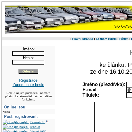
|
Hlavní stránka
|
Seznam rubrik
|
Fórum
|
Jméno:
Heslo:
ke článku: 
ze dne 16.10.2
Registrace
Jméno (přezdívka):
Zapomenuté heslo
E-mail:
Pokud nejste přihlášeni, nemáte
Titulek:
přístup ke všem diskusím a dalším
funkcím...
Online jsou:
nikdo
Posl. registrovaní:
Dominik.68
renault
Vincek1959