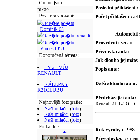
Online jsou:
Poslední přihlášení :
nikdo
Posl. registrovaní:
Počet přihlášení :
24
Dominik.68
Automobil 
renault
Provedení :
sedan
Vincek1959
Přezdívka auta:
Doporučená témata:
Jak dlouho jej máte:
TY a TVŮJ
Popis auta:
RENAULT
Další aktuální auta:
NÁLEPKY
R21CLUBU
Předcházející auta:
Nejnovější fotografie:
Renault 21 1.7 GTS
Naši miláčci
(
foto
)
Naši miláčci
(
foto
)
Naši miláčci
(
foto
)
Fotka dne:
Rok výroby :
1988
alx
Převodovka:
5x manu