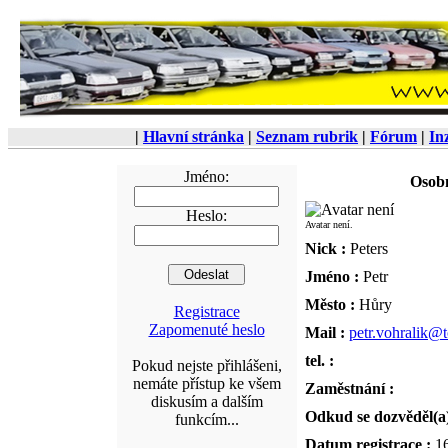
|
Hlavní stránka
|
Seznam rubrik
|
Fórum
|
In
Jméno:
Osobn
Heslo:
Avatar není.
Nick :
Peters
Jméno :
Petr
Město :
Hůry
Registrace
Zapomenuté heslo
Mail :
petr.vohralik@
tel. :
Pokud nejste přihlášeni,
nemáte přístup ke všem
Zaměstnání :
diskusím a dalším
Odkud se dozvěděl(a
funkcím...
Datum registrace :
1