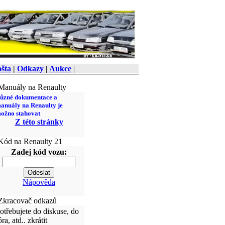
šta
|
Odkazy
|
Aukce
|
anuály na Renaulty
ůzné dokumentace a
anuály na Renaulty je
ožno stahovat
Z této stránky
ód na Renaulty 21
Zadej kód vozu:
Nápověda
kracovač odkazů
otřebujete do diskuse, do
óra, atd.. zkrátit