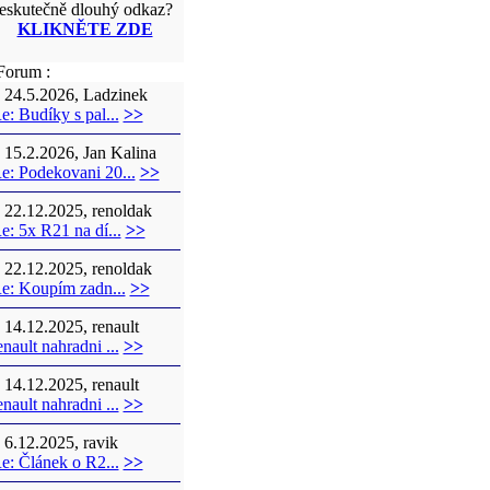
eskutečně dlouhý odkaz?
KLIKNĚTE ZDE
orum :
24.5.2026, Ladzinek
e: Budíky s pal...
>>
15.2.2026, Jan Kalina
e: Podekovani 20...
>>
22.12.2025, renoldak
e: 5x R21 na dí...
>>
22.12.2025, renoldak
e: Koupím zadn...
>>
14.12.2025, renault
enault nahradni ...
>>
14.12.2025, renault
enault nahradni ...
>>
6.12.2025, ravik
e: Článek o R2...
>>