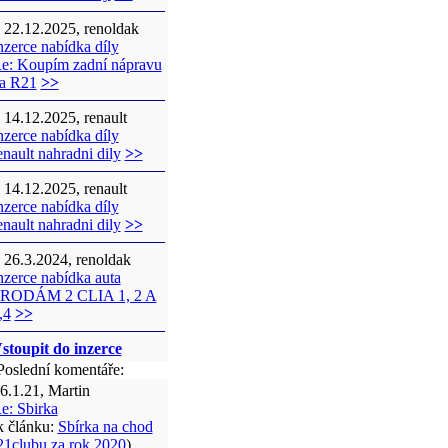
22.12.2025, renoldak
nzerce nabídka díly
e: Koupím zadní nápravu
a R21
>>
14.12.2025, renault
nzerce nabídka díly
enault nahradni dily
>>
14.12.2025, renault
nzerce nabídka díly
enault nahradni dily
>>
26.3.2024, renoldak
nzerce nabídka auta
RODÁM 2 CLIA 1, 2 A
,4
>>
stoupit do inzerce
oslední komentáře:
6.1.21, Martin
e: Sbirka
k článku:
Sbírka na chod
21clubu za rok 2020
)