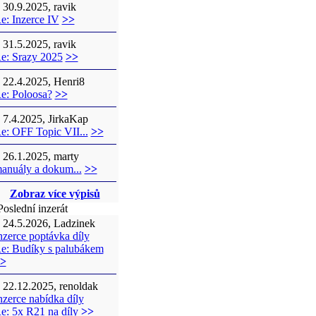
30.9.2025, ravik
e: Inzerce IV
>>
31.5.2025, ravik
e: Srazy 2025
>>
22.4.2025, Henri8
e: Poloosa?
>>
7.4.2025, JirkaKap
e: OFF Topic VII...
>>
26.1.2025, marty
anuály a dokum...
>>
Zobraz více výpisů
oslední inzerát
24.5.2026, Ladzinek
nzerce poptávka díly
e: Budíky s palubákem
>
22.12.2025, renoldak
nzerce nabídka díly
e: 5x R21 na díly
>>