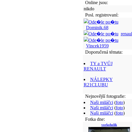
Online jsou:
nikdo
Posl. registrovaní:
Dominik.68
renaul
Vincek1959
Doporučená témata:
TY a TVŮJ
RENAULT
NÁLEPKY
R21CLUBU
Nejnovější fotografie:
Naši miláčci
(
foto
)
Naši miláčci
(
foto
)
Naši miláčci
(
foto
)
Fotka dne:
vorkoholik