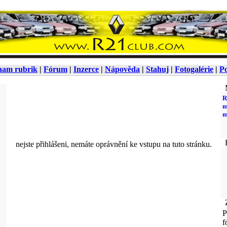
nam rubrik
|
Fórum
|
Inzerce
|
Nápověda
|
Stahuj
|
Fotogalérie
|
Po
M
R
m
m
K
nejste přihlášeni, nemáte oprávnění ke vstupu na tuto stránku.
Z
P
f