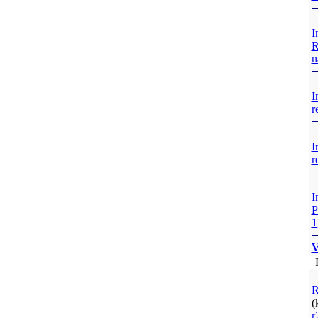
I
R
n
I
r
I
r
I
P
1
V
P
R
(
r