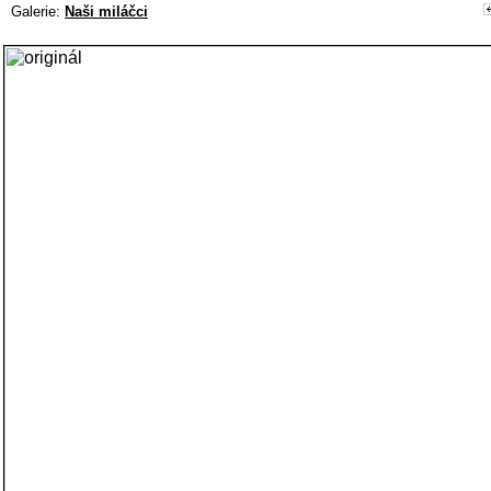
Galerie:
Naši miláčci