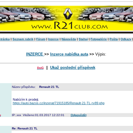
stránka
|
Seznam rubrik
|
Fórum
|
Inzerce
|
Nápověda
|
Stahuj
|
Fotogalérie
|
Pošta
|
Odkazy
INZERCE
>>
Inzerce nabídka auta
>>
Výpis:
||
Ukaž poslední příspěvek
Dolů
Název příspěvku:
Renault 21 TL
Nabízím k prodeji.
https://auto.bazos.cz/inzerat/71915185/Renault-21-TL-rv89.php
u
IP:.xxx Vloženo:01.03.2017 12:22:01
Odpovědět
Re: Renault 21 TL