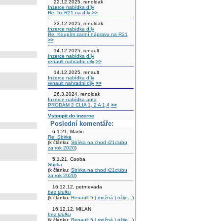
22.12.2025, renoldak
Inzerce nabídka díly
Re: 5x R21 na díly
>>
22.12.2025, renoldak
Inzerce nabídka díly
Re: Koupím zadní nápravu na R21
>>
14.12.2025, renault
Inzerce nabídka díly
renault nahradni dily
>>
14.12.2025, renault
Inzerce nabídka díly
renault nahradni dily
>>
26.3.2024, renoldak
Inzerce nabídka auta
PRODÁM 2 CLIA 1, 2 A 1,4
>>
Vstoupit do inzerce
Poslední komentáře:
6.1.21, Martin
Re: Sbirka
(k článku:
Sbírka na chod r21clubu
za rok 2020
)
5.1.21, Cooba
Sbirka
(k článku:
Sbírka na chod r21clubu
za rok 2020
)
16.12.12, petrnevada
bez titulku
(k článku:
Renault 5 ( možná ) ožije...
)
16.12.12, MILAN
bez titulku
(k článku:
Renault 5 ( možná ) ožije...
)