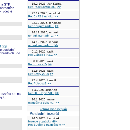
15.2.2026, Jan Kalina
m na STK
Re: Podekovani 20...
>>
náhradních
or včetně
22.12.2025, renoldak
Re: 5x R21 na dí...
>>
22.12.2025, renoldak
Re: Koupím zadn...
>>
14.12.2025, renault
renault nahradni ...
>>
14.12.2025, renault
renault nahradni ...
>>
9.php
je poslední
6.12.2025, ravik
áhradních...do
Re: Článek o R2...
>>
30.9.2025, ravik
Re: Inzerce IV
>>
31.5.2025, ravik
Re: Srazy 2025
>>
22.4.2025, Henri8
Re: Poloosa?
>>
7.4.2025, JirkaKap
Re: OFF Topic VII...
>>
, ozvěte se, na
jdu.
26.1.2025, marty
manuály a dokum...
>>
Zobraz více výpisů
Poslední inzerát
24.5.2026, Ladzinek
Inzerce poptávka díly
Re: Budíky s palubákem
>>