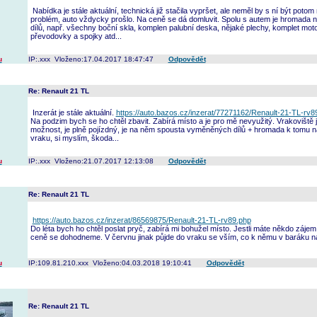
Nabídka je stále aktuální, technická již stačila vypršet, ale neměl by s ní být poto
problém, auto vždycky prošlo. Na ceně se dá domluvit. Spolu s autem je hromada 
dílů, např. všechny boční skla, komplen palubní deska, nějaké plechy, komplet mot
převodovky a spojky atd...
u
IP:.xxx Vloženo:17.04.2017 18:47:47
Odpovědět
Re: Renault 21 TL
Inzerát je stále aktuální.
https://auto.bazos.cz/inzerat/77271162/Renault-21-TL-rv8
Na podzim bych se ho chtěl zbavit. Zabírá místo a je pro mě nevyužitý. Vrakoviště 
možnost, je plně pojízdný, je na něm spousta vyměněných dílů + hromada k tomu n
vraku, si myslím, škoda...
u
IP:.xxx Vloženo:21.07.2017 12:13:08
Odpovědět
Re: Renault 21 TL
https://auto.bazos.cz/inzerat/86569875/Renault-21-TL-rv89.php
Do léta bych ho chtěl poslat pryč, zabírá mi bohužel místo. Jestli máte někdo zájem
ceně se dohodneme. V červnu jinak půjde do vraku se vším, co k němu v baráku na
u
IP:109.81.210.xxx Vloženo:04.03.2018 19:10:41
Odpovědět
Re: Renault 21 TL