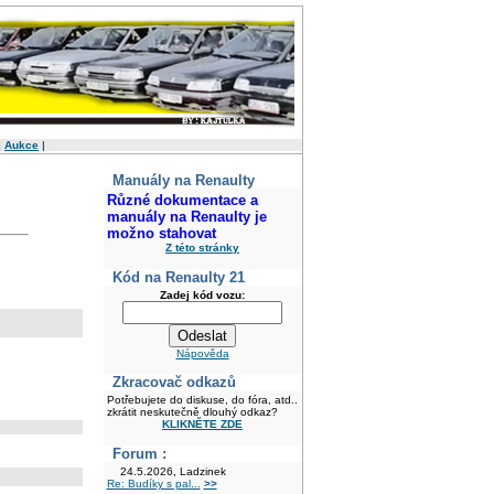
|
Aukce
|
Manuály na Renaulty
Různé dokumentace a
manuály na Renaulty je
možno stahovat
Z této stránky
Kód na Renaulty 21
Zadej kód vozu:
Nápověda
Zkracovač odkazů
Potřebujete do diskuse, do fóra, atd..
zkrátit neskutečně dlouhý odkaz?
KLIKNĚTE ZDE
Forum :
24.5.2026, Ladzinek
Re: Budíky s pal...
>>