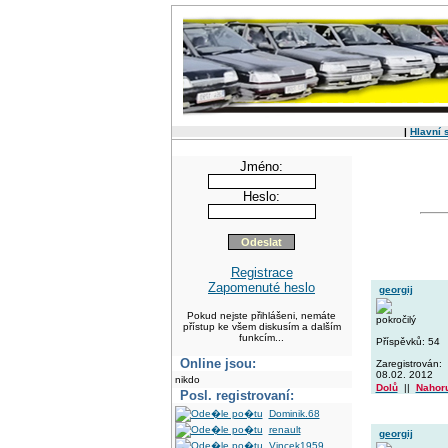
|
Hlavní 
Jméno:
Heslo:
Registrace
Zapomenuté heslo
georgij
Pokud nejste přihlášeni, nemáte
pokročilý
přístup ke všem diskusím a dalším
funkcím...
Příspěvků: 54
Online jsou:
Zaregistrován:
08.02. 2012
nikdo
Dolů
||
Nahor
Posl. registrovaní:
Dominik.68
renault
georgij
Vincek1959