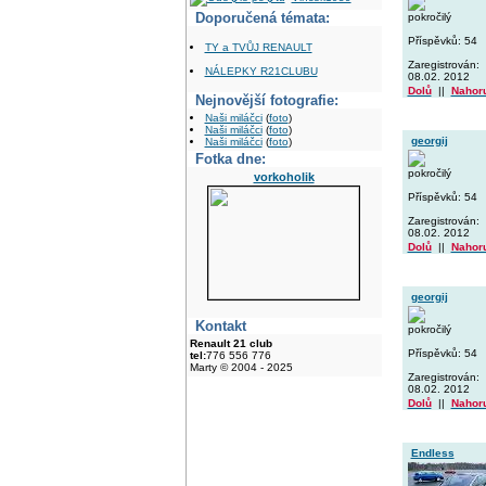
Doporučená témata:
pokročilý
Příspěvků: 54
TY a TVŮJ RENAULT
Zaregistrován:
NÁLEPKY R21CLUBU
08.02. 2012
Dolů
||
Nahor
Nejnovější fotografie:
Naši miláčci
(
foto
)
Naši miláčci
(
foto
)
georgij
Naši miláčci
(
foto
)
Fotka dne:
pokročilý
vorkoholik
Příspěvků: 54
Zaregistrován:
08.02. 2012
Dolů
||
Nahor
georgij
Kontakt
pokročilý
Renault 21 club
Příspěvků: 54
tel:
776 556 776
Marty © 2004 - 2025
Zaregistrován:
08.02. 2012
Dolů
||
Nahor
Endless