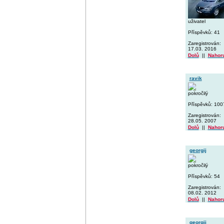
uživatel
Příspěvků: 41
Zaregistrován:
17.03. 2016
Dolů
||
Nahor
ravik
pokročilý
Příspěvků: 100
Zaregistrován:
28.05. 2007
Dolů
||
Nahor
georgij
pokročilý
Příspěvků: 54
Zaregistrován:
08.02. 2012
Dolů
||
Nahor
georgij