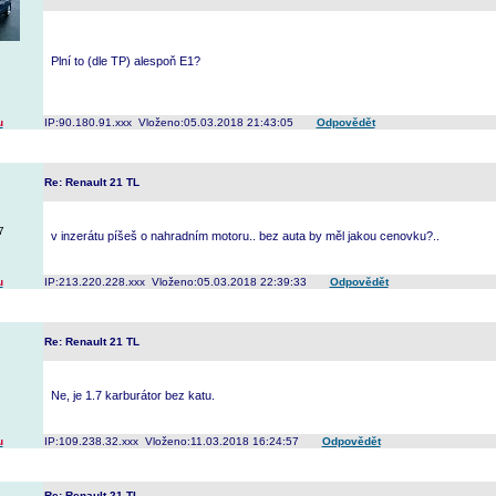
Plní to (dle TP) alespoň E1?
u
IP:90.180.91.xxx Vloženo:05.03.2018 21:43:05
Odpovědět
Re: Renault 21 TL
7
v inzerátu píšeš o nahradním motoru.. bez auta by měl jakou cenovku?..
u
IP:213.220.228.xxx Vloženo:05.03.2018 22:39:33
Odpovědět
Re: Renault 21 TL
Ne, je 1.7 karburátor bez katu.
u
IP:109.238.32.xxx Vloženo:11.03.2018 16:24:57
Odpovědět
Re: Renault 21 TL