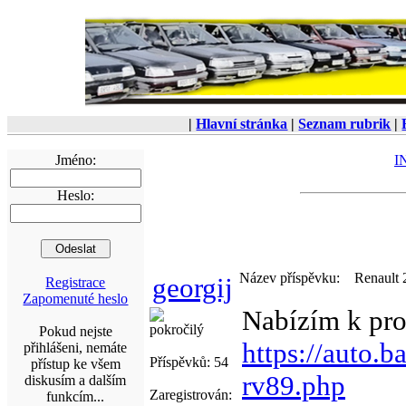
|
Hlavní stránka
|
Seznam rubrik
|
Jméno:
I
Heslo:
Název příspěvku:
Renault 
georgij
Registrace
Zapomenuté heslo
Nabízím k pro
pokročilý
Pokud nejste
https://auto.
přihlášeni, nemáte
Příspěvků: 54
přístup ke všem
rv89.php
diskusím a dalším
Zaregistrován:
funkcím...