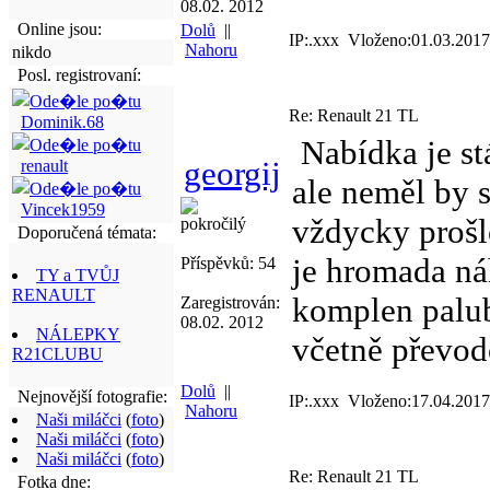
08.02. 2012
Online jsou:
Dolů
||
IP:.xxx Vloženo:01.03.2017
Nahoru
nikdo
Posl. registrovaní:
Re: Renault 21 TL
Dominik.68
Nabídka je stá
georgij
renault
ale neměl by 
Vincek1959
vždycky prošl
pokročilý
Doporučená témata:
je hromada ná
Příspěvků: 54
TY a TVŮJ
RENAULT
komplen palub
Zaregistrován:
08.02. 2012
NÁLEPKY
včetně převod
R21CLUBU
Dolů
||
Nejnovější fotografie:
IP:.xxx Vloženo:17.04.2017
Nahoru
Naši miláčci
(
foto
)
Naši miláčci
(
foto
)
Naši miláčci
(
foto
)
Re: Renault 21 TL
Fotka dne: