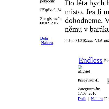
Do léta bych h
pokročilý
místo. Jestli 
Příspěvků: 54
dohodneme. V 
Zaregistrován:
08.02. 2012
němu v baráku
Dolů
||
IP:109.81.210.xxx Vloženo:
Nahoru
Endless
Re
uživatel
P
Příspěvků: 41
Zaregistrován:
17.03. 2016
Dolů
||
Nahoru
IP