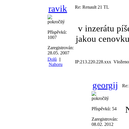
ravik
Re: Renault 21 TL
pokročilý
v inzerátu píš
Příspěvků:
jakou cenovku
1007
Zaregistrován:
28.05. 2007
Dolů
||
IP:213.220.228.xxx Vloženo
Nahoru
georgij
Re:
pokročilý
N
Příspěvků: 54
Zaregistrován:
08.02. 2012