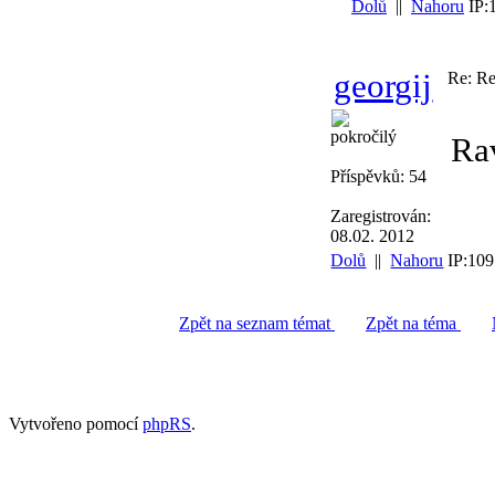
Dolů
||
Nahoru
IP:
georgij
Re: Re
pokročilý
Rav
Příspěvků: 54
Zaregistrován:
08.02. 2012
Dolů
||
Nahoru
IP:109
Zpět na seznam témat
Zpět na téma
Vytvořeno pomocí
phpRS
.