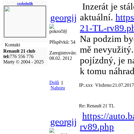
Inzerát je stál
vorkoholik
aktuální.
http
georgij
21-TL-rv89.p
pokročilý
Na podzim bych
Příspěvků: 54
Kontakt
mě nevyužitý.
Renault 21 club
Zaregistrován:
tel:
776 556 776
pojízdný, je 
08.02. 2012
Marty © 2004 - 2025
k tomu náhradn
Dolů
||
IP:.xxx Vloženo:21.07.2017
Nahoru
Re: Renault 21 TL
https://auto.
georgij
rv89.php