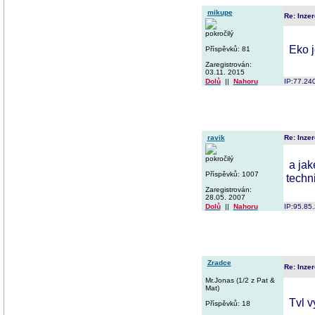
mikupe
Re: Inzer
pokročilý
Eko j
Příspěvků: 81
Zaregistrován:
03.11. 2015
Dolů
||
Nahoru
IP:77.24
ravik
Re: Inzer
pokročilý
a jak
Příspěvků: 1007
techn
Zaregistrován:
28.05. 2007
Dolů
||
Nahoru
IP:95.85
Zradce
Re: Inzer
Mr.Jonas (1/2 z Pat &
Mat)
Tvl v
Příspěvků: 18