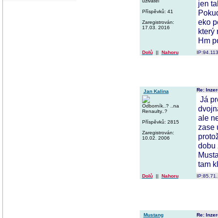
uživatel
jen ta
Pokud
Příspěvků: 41
eko po
Zaregistrován:
17.03. 2016
který 
Hm po
Dolů
||
Nahoru
IP:94.11
Re: Inzer
Jan Kalina
Já pr
Odborník..? ..na
dvojn
Renaulty..?
ale n
Příspěvků: 2815
zase 
Zaregistrován:
proto
10.02. 2006
dobu 
Mustan
tam k
Dolů
||
Nahoru
IP:85.71
Mustang
Re: Inzer