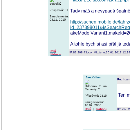
pokročilý
Tady máš a nevypadá špatn
Příspěvků: 81
Zaregistrován:
03.11. 2015
http://suchen.mobile.de/fahrz
id=237898011&isSearchR
akeModelVariant1.makeId=
A tohle bych si asi přál já te
Dolů
||
IP:83.208.43.xxx Vloženo:25.01.2017 12:1
Nahoru
Jan Kalina
Re: Inzer
Odborník..? ..na
Renaulty..?
Ten m
Příspěvků: 2815
Zaregistrován:
10.02. 2006
Dolů
||
Nahoru
IP:.xxx 