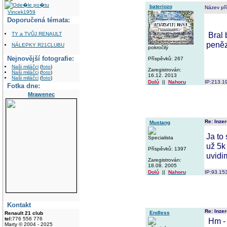
bateriozo
Název př
Vincek1959
Doporučená témata:
Bral 
TY a TVŮJ RENAULT
peně
NÁLEPKY R21CLUBU
pokročilý
Nejnovější fotografie:
Příspěvků: 267
Naši miláčci
(
foto
)
Zaregistrován:
Naši miláčci
(
foto
)
16.12. 2013
Naši miláčci
(
foto
)
Dolů
||
Nahoru
IP:213.1
Fotka dne:
Mrawenec
Re: Inzer
Mustang
Ja to
Specialista
už 5k 
Příspěvků: 1397
uvidi
Zaregistrován:
18.08. 2005
Dolů
||
Nahoru
IP:93.15
Kontakt
Re: Inzer
Endless
Renault 21 club
tel:
776 556 776
Hm - 
Marty © 2004 - 2025