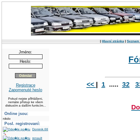
|
Hlavní stránka
|
Seznam 
Jméno:
F
Heslo:
<<
|
1
.....
32
3
Registrace
Zapomenuté heslo
Pokud nejste přihlášeni,
nemáte přístup ke všem
Do
diskusím a dalším funkcím...
Online jsou:
nikdo
Posl. registrovaní:
Dominik.68
renault