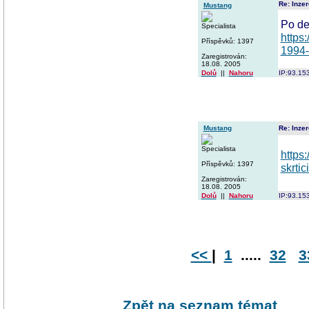
Re: Inzer
Mustang
Po de
Specialista
https
Příspěvků: 1397
1994-
Zaregistrován:
18.08. 2005
Dolů
||
Nahoru
IP:93.15
Mustang
Re: Inzer
Specialista
https
Příspěvků: 1397
skrti
Zaregistrován:
18.08. 2005
Dolů
||
Nahoru
IP:93.15
<<
|
1
.....
32
3
Zpět na seznam témat