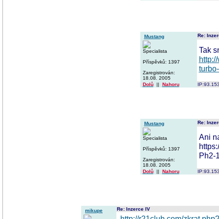
Re: Inzer
Mustang
Tak s
Specialista
http:
Příspěvků: 1397
turbo
Zaregistrován:
18.08. 2005
Dolů
||
Nahoru
IP:93.15
Re: Inzer
Mustang
Ani n
Specialista
https
Příspěvků: 1397
Ph2-1
Zaregistrován:
18.08. 2005
Dolů
||
Nahoru
IP:93.15
Re: Inzerce IV
mikupe
http://r21club.com/zkrat.ph