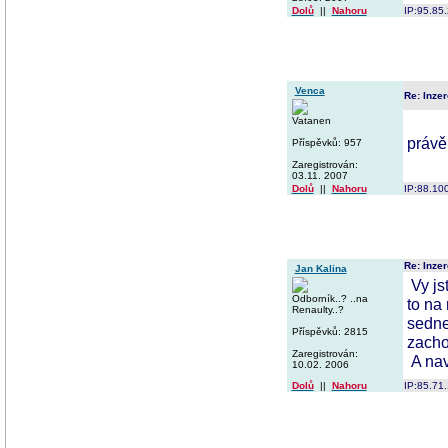
Dolů
||
Nahoru
IP:95.85
Venca
Re: Inzer
Vatanen
právě 
Příspěvků: 957
Zaregistrován:
03.11. 2007
Dolů
||
Nahoru
IP:88.10
Re: Inzer
Jan Kalina
Vy js
Odborník..? ..na
to na
Renaulty..?
sedne
Příspěvků: 2815
zacho
Zaregistrován:
A nav
10.02. 2006
Dolů
||
Nahoru
IP:85.71