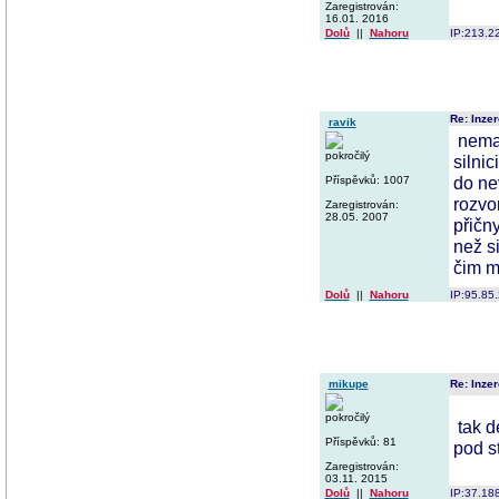
Zaregistrován:
16.01. 2016
Dolů
||
Nahoru
IP:213.2
Re: Inzer
ravik
nemaš
pokročilý
silnic
do ne
Příspěvků: 1007
rozvo
Zaregistrován:
28.05. 2007
přičn
než s
čim m
Dolů
||
Nahoru
IP:95.85
mikupe
Re: Inzer
pokročilý
tak d
Příspěvků: 81
pod s
Zaregistrován:
03.11. 2015
Dolů
||
Nahoru
IP:37.18