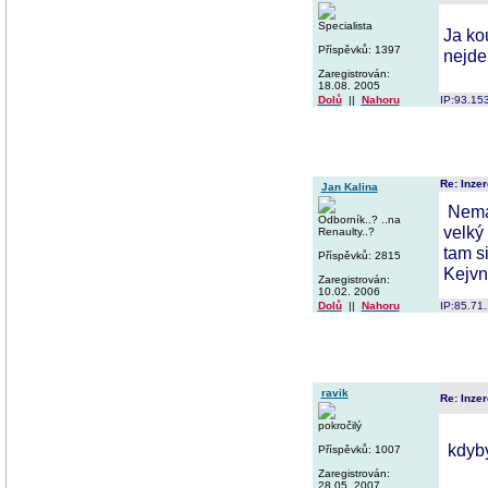
Specialista
Ja ko
Příspěvků: 1397
nejde
Zaregistrován:
18.08. 2005
Dolů
||
Nahoru
IP:93.15
Re: Inzer
Jan Kalina
Nemáš
Odborník..? ..na
velký
Renaulty..?
tam si
Příspěvků: 2815
Kejvn
Zaregistrován:
10.02. 2006
Dolů
||
Nahoru
IP:85.71
ravik
Re: Inzer
pokročilý
kdyby
Příspěvků: 1007
Zaregistrován:
28.05. 2007