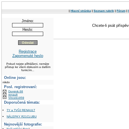
|
Hlavní stránka
|
Seznam rubrik
|
Fórum
|
Jméno:
Chcete-li psát příspě
Heslo:
Registrace
Zapomenuté heslo
Pokud nejste přihlášeni, nemáte
přístup ke všem diskusím a dalším
funkcím...
Online jsou:
nikdo
Posl. registrovaní:
Dominik.68
renault
Vincek1959
Doporučená témata:
TY a TVŮJ RENAULT
NÁLEPKY R21CLUBU
Nejnovější fotografie:
Naši miláčci
(
foto
)