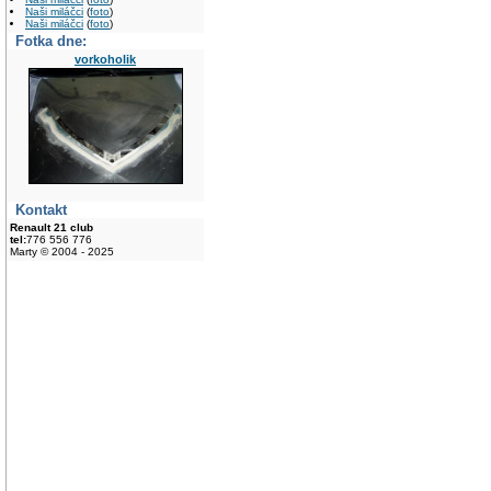
Naši miláčci
(
foto
)
Naši miláčci
(
foto
)
Fotka dne:
vorkoholik
Kontakt
Renault 21 club
tel:
776 556 776
Marty © 2004 - 2025