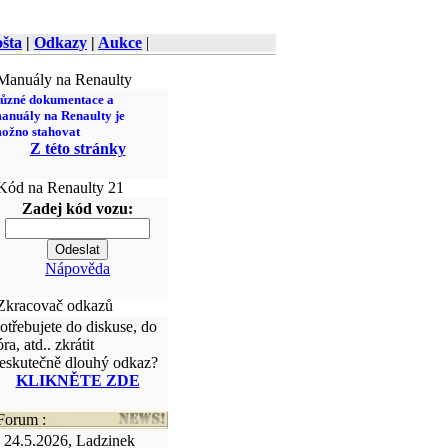
šta
|
Odkazy
|
Aukce
|
anuály na Renaulty
ůzné dokumentace a
anuály na Renaulty je
ožno stahovat
Z této stránky
ód na Renaulty 21
Zadej kód vozu:
Nápověda
kracovač odkazů
otřebujete do diskuse, do
óra, atd.. zkrátit
eskutečně dlouhý odkaz?
KLIKNĚTE ZDE
orum :
24.5.2026, Ladzinek