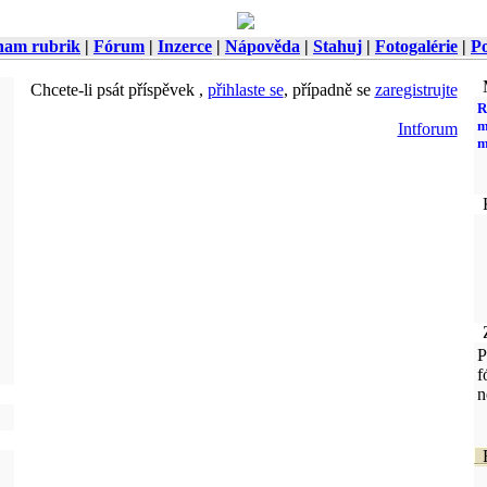
nam rubrik
|
Fórum
|
Inzerce
|
Nápověda
|
Stahuj
|
Fotogalérie
|
Po
M
Chcete-li psát příspěvek ,
přihlaste se
, případně se
zaregistrujte
R
m
Intforum
m
K
Z
P
f
n
F