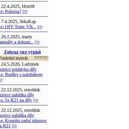
22.4.2025, Henri8
e: Poloosa?
>>
7.4.2025, JirkaKap
e: OFF Topic VII...
>>
26.1.2025, marty
anuály a dokum...
>>
Zobraz více výpisů
oslední inzerát
24.5.2026, Ladzinek
nzerce poptávka díly
e: Budíky s palubákem
>
22.12.2025, renoldak
nzerce nabídka díly
e: 5x R21 na díly
>>
22.12.2025, renoldak
nzerce nabídka díly
e: Koupím zadní nápravu
a R21
>>