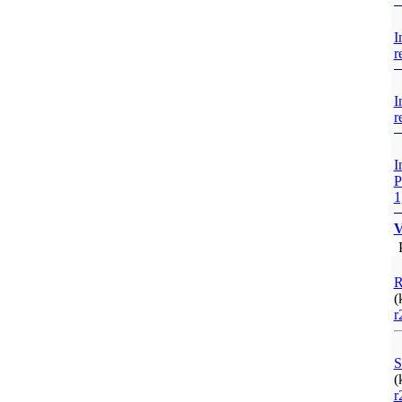
I
r
I
r
I
P
1
V
P
R
(
r
S
(
r