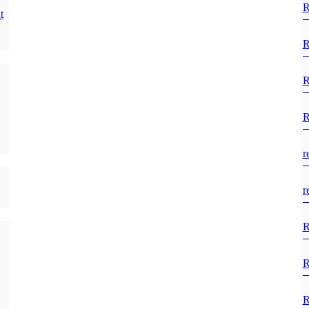
R
t
R
R
R
r
r
R
R
R