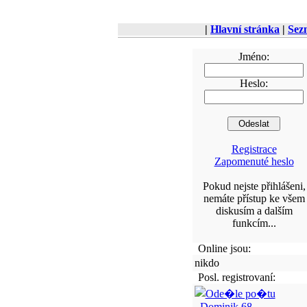
|
Hlavní stránka
|
Sez
Jméno:
Heslo:
Registrace
Zapomenuté heslo
Pokud nejste přihlášeni,
nemáte přístup ke všem
diskusím a dalším
funkcím...
Online jsou:
nikdo
Posl. registrovaní:
Dominik.68