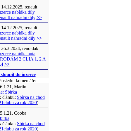
14.12.2025, renault
nzerce nabídka díly
enault nahradni dily
>>
14.12.2025, renault
nzerce nabídka díly
enault nahradni dily
>>
26.3.2024, renoldak
nzerce nabídka auta
RODÁM 2 CLIA 1, 2 A
,4
>>
stoupit do inzerce
oslední komentáře:
6.1.21, Martin
e: Sbirka
k článku:
Sbírka na chod
21clubu za rok 2020
)
5.1.21, Cooba
birka
k článku:
Sbírka na chod
21clubu za rok 2020
)