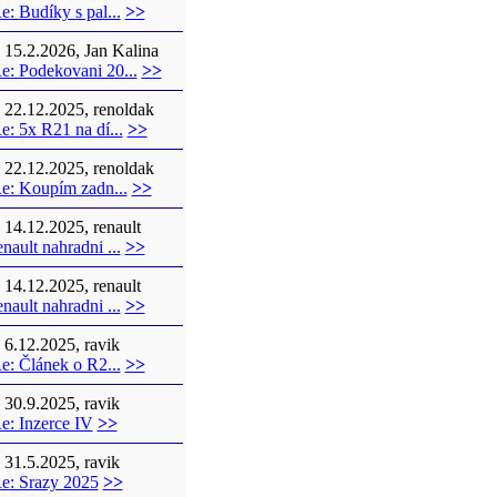
e: Budíky s pal...
>>
15.2.2026, Jan Kalina
e: Podekovani 20...
>>
22.12.2025, renoldak
e: 5x R21 na dí...
>>
22.12.2025, renoldak
e: Koupím zadn...
>>
14.12.2025, renault
enault nahradni ...
>>
14.12.2025, renault
enault nahradni ...
>>
6.12.2025, ravik
e: Článek o R2...
>>
30.9.2025, ravik
e: Inzerce IV
>>
31.5.2025, ravik
e: Srazy 2025
>>