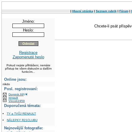
|
Hlavní stránka
|
Seznam rubrik
|
Fórum
|
Jméno:
Chcete-li psát příspě
Heslo:
Registrace
Zapomenuté heslo
Pokud nejste přihlášeni, nemáte
přístup ke všem diskusím a dalším
funkcím...
Online jsou:
nikdo
Posl. registrovaní:
Dominik.68
renault
Vincek1959
Doporučená témata:
TY a TVŮJ RENAULT
NÁLEPKY R21CLUBU
Nejnovější fotografie: