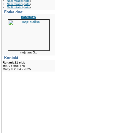
Naši miláčci
(
foto
)
Naši miláčci
(
foto
)
Naši miláčci
(
foto
)
Fotka dne:
bateriozo
moje autíčko
Kontakt
Renault 21 club
tel:
776 556 776
Marty © 2004 - 2025