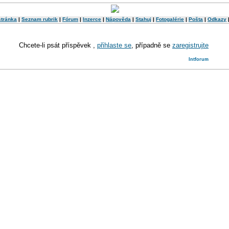
stránka
|
Seznam rubrik
|
Fórum
|
Inzerce
|
Nápověda
|
Stahuj
|
Fotogalérie
|
Pošta
|
Odkazy
Chcete-li psát příspěvek ,
přihlaste se
, případně se
zaregistrujte
Intforum