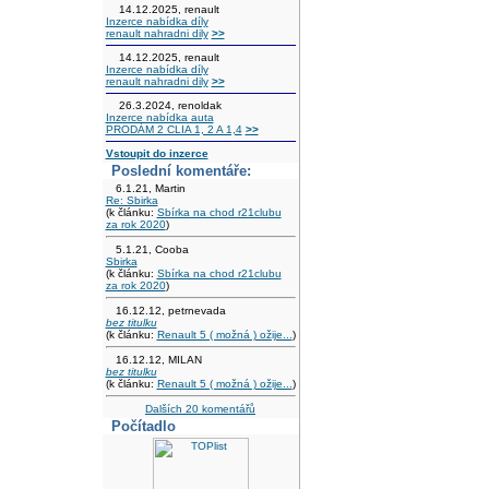
14.12.2025, renault
Inzerce nabídka díly
renault nahradni dily
>>
14.12.2025, renault
Inzerce nabídka díly
renault nahradni dily
>>
26.3.2024, renoldak
Inzerce nabídka auta
PRODÁM 2 CLIA 1, 2 A 1,4
>>
Vstoupit do inzerce
Poslední komentáře:
6.1.21, Martin
Re: Sbirka
(k článku:
Sbírka na chod r21clubu
za rok 2020
)
5.1.21, Cooba
Sbirka
(k článku:
Sbírka na chod r21clubu
za rok 2020
)
16.12.12, petrnevada
bez titulku
(k článku:
Renault 5 ( možná ) ožije...
)
16.12.12, MILAN
bez titulku
(k článku:
Renault 5 ( možná ) ožije...
)
Dalších 20 komentářů
Počítadlo