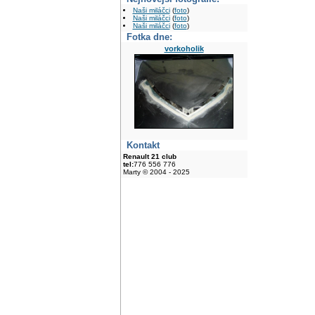
Naši miláčci
(
foto
)
Naši miláčci
(
foto
)
Naši miláčci
(
foto
)
Fotka dne:
vorkoholik
Kontakt
Renault 21 club
tel:
776 556 776
Marty © 2004 - 2025