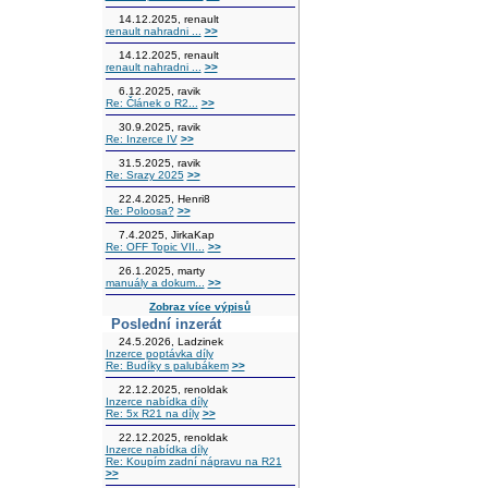
14.12.2025, renault
renault nahradni ...
>>
14.12.2025, renault
renault nahradni ...
>>
6.12.2025, ravik
Re: Článek o R2...
>>
30.9.2025, ravik
Re: Inzerce IV
>>
31.5.2025, ravik
Re: Srazy 2025
>>
22.4.2025, Henri8
Re: Poloosa?
>>
7.4.2025, JirkaKap
Re: OFF Topic VII...
>>
26.1.2025, marty
manuály a dokum...
>>
Zobraz více výpisů
Poslední inzerát
24.5.2026, Ladzinek
Inzerce poptávka díly
Re: Budíky s palubákem
>>
22.12.2025, renoldak
Inzerce nabídka díly
Re: 5x R21 na díly
>>
22.12.2025, renoldak
Inzerce nabídka díly
Re: Koupím zadní nápravu na R21
>>