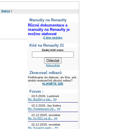
|
Aukce
|
Manuály na Renaulty
Různé dokumentace a
manuály na Renaulty je
možno stahovat
Z této stránky
Kód na Renaulty 21
Zadej kód vozu:
Nápověda
Zkracovač odkazů
Potřebujete do diskuse, do fóra, atd..
zkrátit neskutečně dlouhý odkaz?
KLIKNĚTE ZDE
Forum :
24.5.2026, Ladzinek
Re: Budíky s pal...
>>
15.2.2026, Jan Kalina
Re: Podekovani 20...
>>
22.12.2025, renoldak
Re: 5x R21 na dí...
>>
22.12.2025, renoldak
Re: Koupím zadn...
>>