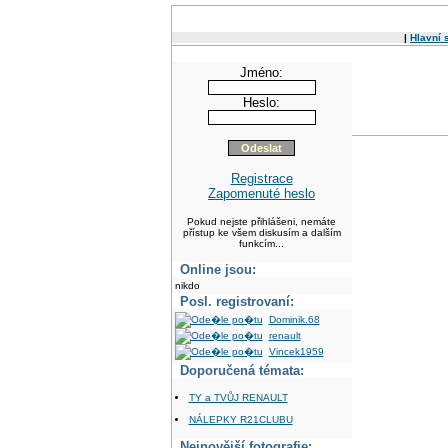
|
Hlavní 
Jméno:
Heslo:
Registrace
Zapomenuté heslo
Pokud nejste přihlášeni, nemáte
přístup ke všem diskusím a dalším
funkcím...
Online jsou:
nikdo
Posl. registrovaní:
Dominik.68
renault
Vincek1959
Doporučená témata:
TY a TVŮJ RENAULT
NÁLEPKY R21CLUBU
Nejnovější fotografie: