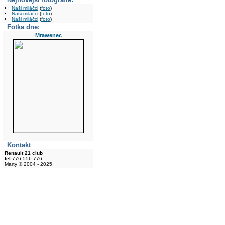
Naši miláčci
(
foto
)
Naši miláčci
(
foto
)
Naši miláčci
(
foto
)
Fotka dne:
Mrawenec
Kontakt
Renault 21 club
tel:
776 556 776
Marty © 2004 - 2025