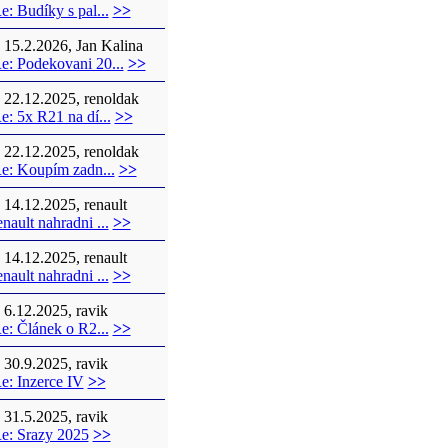
e: Budíky s pal...
>>
15.2.2026, Jan Kalina
e: Podekovani 20...
>>
22.12.2025, renoldak
e: 5x R21 na dí...
>>
22.12.2025, renoldak
e: Koupím zadn...
>>
14.12.2025, renault
enault nahradni ...
>>
14.12.2025, renault
enault nahradni ...
>>
6.12.2025, ravik
e: Článek o R2...
>>
30.9.2025, ravik
e: Inzerce IV
>>
31.5.2025, ravik
e: Srazy 2025
>>