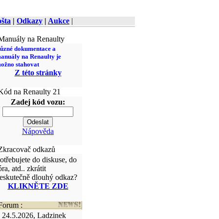
šta
|
Odkazy
|
Aukce
|
anuály na Renaulty
ůzné dokumentace a
anuály na Renaulty je
ožno stahovat
Z této stránky
ód na Renaulty 21
Zadej kód vozu:
Nápověda
kracovač odkazů
otřebujete do diskuse, do
óra, atd.. zkrátit
eskutečně dlouhý odkaz?
KLIKNĚTE ZDE
orum :
24.5.2026, Ladzinek