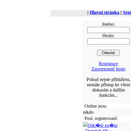
|
Hlavní stránka
|
Sez
Jméno:
Heslo:
Registrace
Zapomenuté heslo
Pokud nejste přihlášeni,
nemáte přístup ke všem
diskusím a dalším
funkcím...
Online jsou:
nikdo
Posl. registrovaní:
Dominik.68