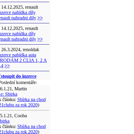
14.12.2025, renault
nzerce nabídka díly
enault nahradni dily
>>
14.12.2025, renault
nzerce nabídka díly
enault nahradni dily
>>
26.3.2024, renoldak
nzerce nabídka auta
RODÁM 2 CLIA 1, 2 A
,4
>>
stoupit do inzerce
oslední komentáře:
6.1.21, Martin
e: Sbirka
k článku:
Sbírka na chod
21clubu za rok 2020
)
5.1.21, Cooba
birka
k článku:
Sbírka na chod
21clubu za rok 2020
)