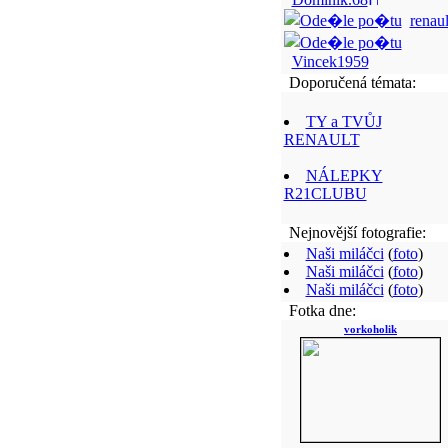
renaul
Vincek1959
Doporučená témata:
TY a TVŮJ
RENAULT
NÁLEPKY
R21CLUBU
Nejnovější fotografie:
Naši miláčci
(
foto
)
Naši miláčci
(
foto
)
Naši miláčci
(
foto
)
Fotka dne:
vorkoholik