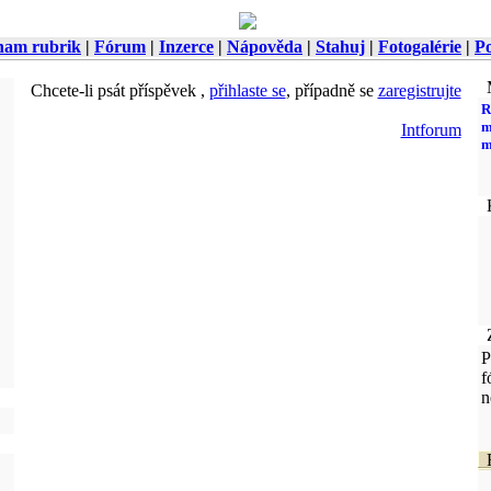
nam rubrik
|
Fórum
|
Inzerce
|
Nápověda
|
Stahuj
|
Fotogalérie
|
Po
M
Chcete-li psát příspěvek ,
přihlaste se
, případně se
zaregistrujte
R
m
Intforum
m
K
Z
P
f
n
F