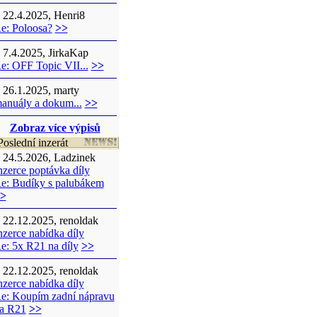
22.4.2025, Henri8
e: Poloosa?
>>
7.4.2025, JirkaKap
e: OFF Topic VII...
>>
26.1.2025, marty
anuály a dokum...
>>
Zobraz více výpisů
oslední inzerát
24.5.2026, Ladzinek
nzerce poptávka díly
e: Budíky s palubákem
>
22.12.2025, renoldak
nzerce nabídka díly
e: 5x R21 na díly
>>
22.12.2025, renoldak
nzerce nabídka díly
e: Koupím zadní nápravu
a R21
>>