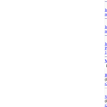
I
r
I
r
I
P
1
V
P
R
(
r
S
(
r