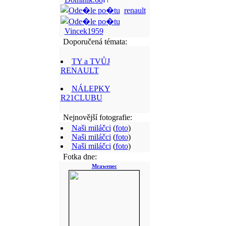
renault
Vincek1959
Doporučená témata:
TY a TVŮJ
RENAULT
NÁLEPKY
R21CLUBU
Nejnovější fotografie:
Naši miláčci
(
foto
)
Naši miláčci
(
foto
)
Naši miláčci
(
foto
)
Fotka dne:
Mrawenec