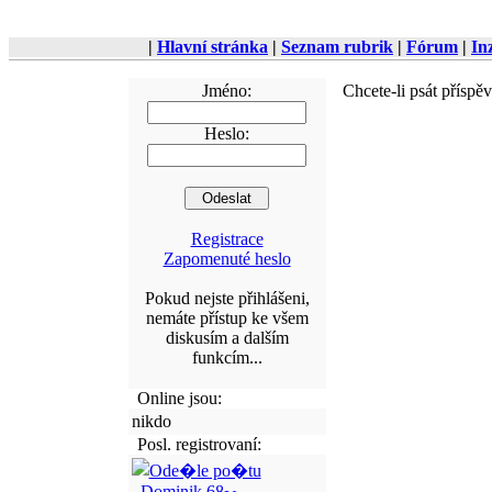
|
Hlavní stránka
|
Seznam rubrik
|
Fórum
|
In
Jméno:
Chcete-li psát příspě
Heslo:
Registrace
Zapomenuté heslo
Pokud nejste přihlášeni,
nemáte přístup ke všem
diskusím a dalším
funkcím...
Online jsou:
nikdo
Posl. registrovaní:
Dominik.68