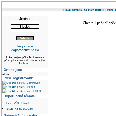
|
Hlavní stránka
|
Seznam rubrik
|
Fórum
|
Jméno:
Chcete-li psát příspě
Heslo:
Registrace
Zapomenuté heslo
Pokud nejste přihlášeni, nemáte
přístup ke všem diskusím a dalším
funkcím...
Online jsou:
nikdo
Posl. registrovaní:
Dominik.68
renault
Vincek1959
Doporučená témata:
TY a TVŮJ RENAULT
NÁLEPKY R21CLUBU
Nejnovější fotografie: