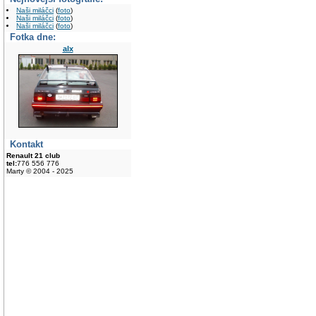
Naši miláčci
(
foto
)
Naši miláčci
(
foto
)
Naši miláčci
(
foto
)
Fotka dne:
alx
Kontakt
Renault 21 club
tel:
776 556 776
Marty © 2004 - 2025