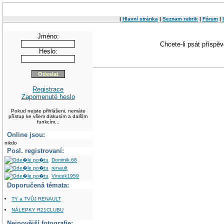
|
Hlavní stránka
|
Seznam rubrik
|
Fórum
|
Jméno:
Chcete-li psát příspě
Heslo:
Registrace
Zapomenuté heslo
Pokud nejste přihlášeni, nemáte
přístup ke všem diskusím a dalším
funkcím...
Online jsou:
nikdo
Posl. registrovaní:
Dominik.68
renault
Vincek1959
Doporučená témata:
TY a TVŮJ RENAULT
NÁLEPKY R21CLUBU
Nejnovější fotografie: