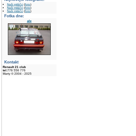
Naši miláčci
(
foto
)
Naši miláčci
(
foto
)
Naši miláčci
(
foto
)
Fotka dne:
alx
Kontakt
Renault 21 club
tel:
776 556 776
Marty © 2004 - 2025