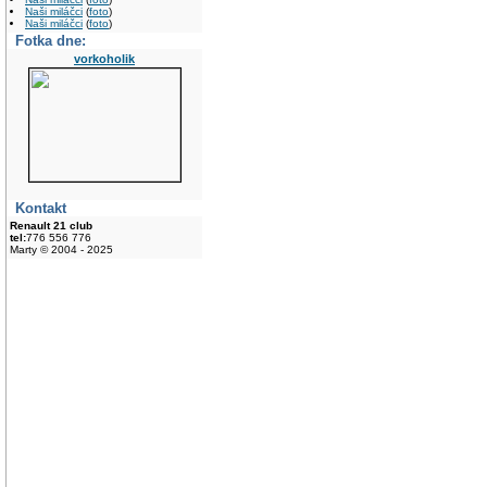
Naši miláčci
(
foto
)
Naši miláčci
(
foto
)
Fotka dne:
vorkoholik
Kontakt
Renault 21 club
tel:
776 556 776
Marty © 2004 - 2025