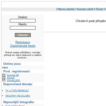
|
Hlavní stránka
|
Seznam rubrik
|
Fórum
|
Jméno:
Chcete-li psát příspě
Heslo:
Registrace
Zapomenuté heslo
Pokud nejste přihlášeni, nemáte
přístup ke všem diskusím a dalším
funkcím...
Online jsou:
nikdo
Posl. registrovaní:
Dominik.68
renault
Vincek1959
Doporučená témata:
TY a TVŮJ RENAULT
NÁLEPKY R21CLUBU
Nejnovější fotografie:
Naši miláčci
(
foto
)