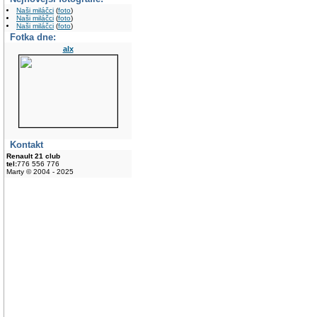
Naši miláčci
(
foto
)
Naši miláčci
(
foto
)
Naši miláčci
(
foto
)
Fotka dne:
alx
Kontakt
Renault 21 club
tel:
776 556 776
Marty © 2004 - 2025