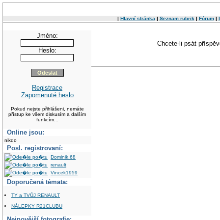
|
Hlavní stránka
|
Seznam rubrik
|
Fórum
|
Jméno:
Chcete-li psát příspě
Heslo:
Registrace
Zapomenuté heslo
Pokud nejste přihlášeni, nemáte
přístup ke všem diskusím a dalším
funkcím...
Online jsou:
nikdo
Posl. registrovaní:
Dominik.68
renault
Vincek1959
Doporučená témata:
TY a TVŮJ RENAULT
NÁLEPKY R21CLUBU
Nejnovější fotografie: