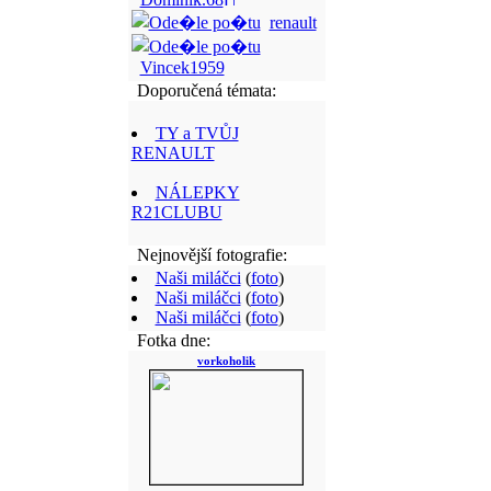
renault
Vincek1959
Doporučená témata:
TY a TVŮJ
RENAULT
NÁLEPKY
R21CLUBU
Nejnovější fotografie:
Naši miláčci
(
foto
)
Naši miláčci
(
foto
)
Naši miláčci
(
foto
)
Fotka dne:
vorkoholik