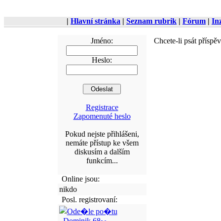
|
Hlavní stránka
|
Seznam rubrik
|
Fórum
|
In
Jméno:
Chcete-li psát příspě
Heslo:
Registrace
Zapomenuté heslo
Pokud nejste přihlášeni,
nemáte přístup ke všem
diskusím a dalším
funkcím...
Online jsou:
nikdo
Posl. registrovaní:
Dominik.68